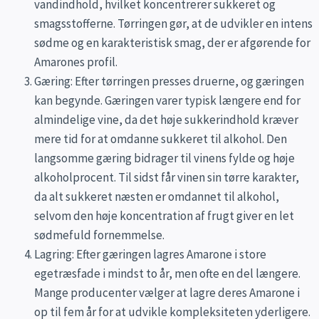
vandindhold, hvilket koncentrerer sukkeret og
smagsstofferne. Tørringen gør, at de udvikler en intens
sødme og en karakteristisk smag, der er afgørende for
Amarones profil.
Gæring: Efter tørringen presses druerne, og gæringen
kan begynde. Gæringen varer typisk længere end for
almindelige vine, da det høje sukkerindhold kræver
mere tid for at omdanne sukkeret til alkohol. Den
langsomme gæring bidrager til vinens fylde og høje
alkoholprocent. Til sidst får vinen sin tørre karakter,
da alt sukkeret næsten er omdannet til alkohol,
selvom den høje koncentration af frugt giver en let
sødmefuld fornemmelse.
Lagring: Efter gæringen lagres Amarone i store
egetræsfade i mindst to år, men ofte en del længere.
Mange producenter vælger at lagre deres Amarone i
op til fem år for at udvikle kompleksiteten yderligere.