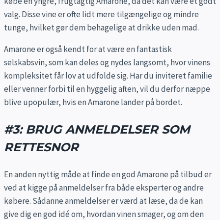
købe en yngre, frugtagtig Amarone, da det kan være et godt
valg. Disse vine er ofte lidt mere tilgængelige og mindre
tunge, hvilket gør dem behagelige at drikke uden mad.
Amarone er også kendt for at være en fantastisk
selskabsvin, som kan deles og nydes langsomt, hvor vinens
kompleksitet får lov at udfolde sig. Har du inviteret familie
eller venner forbi til en hyggelig aften, vil du derfor næppe
blive upopulær, hvis en Amarone lander på bordet.
#3: BRUG ANMELDELSER SOM
RETTESNOR
En anden nyttig måde at finde en god Amarone på tilbud er
ved at kigge på anmeldelser fra både eksperter og andre
købere. Sådanne anmeldelser er værd at læse, da de kan
give dig en god idé om, hvordan vinen smager, og om den