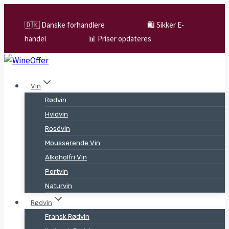
Skip
to
🇩🇰 Danske forhandlere
🛍️ Sikker E-
content
handel
📊 Priser opdateres
Vin
Rødvin
Hvidvin
Rosévin
Mousserende Vin
Alkoholfri Vin
Portvin
Naturvin
Rødvin
Fransk Rødvin