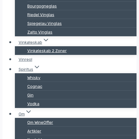
Bourgogneglas
Riedel Vinglas
Spiegelau Vinglas
Zalto Vinglas
Vinkøleskab
Vinkøleskab 2 Zoner
Vinreol
Spiritus
Whisky
Cognac
Gin
Vodka
Om
Om WineOffer
Artikler