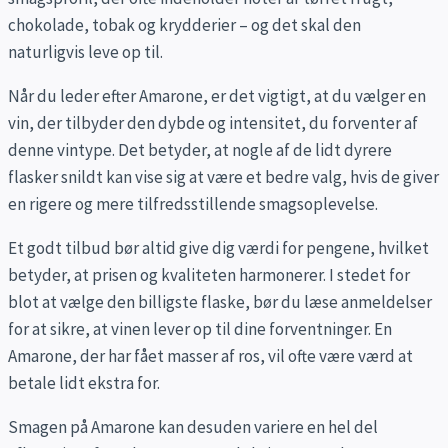
chokolade, tobak og krydderier – og det skal den
naturligvis leve op til.
Når du leder efter Amarone, er det vigtigt, at du vælger en
vin, der tilbyder den dybde og intensitet, du forventer af
denne vintype. Det betyder, at nogle af de lidt dyrere
flasker snildt kan vise sig at være et bedre valg, hvis de giver
en rigere og mere tilfredsstillende smagsoplevelse.
Et godt tilbud bør altid give dig værdi for pengene, hvilket
betyder, at prisen og kvaliteten harmonerer. I stedet for
blot at vælge den billigste flaske, bør du læse anmeldelser
for at sikre, at vinen lever op til dine forventninger. En
Amarone, der har fået masser af ros, vil ofte være værd at
betale lidt ekstra for.
Smagen på Amarone kan desuden variere en hel del