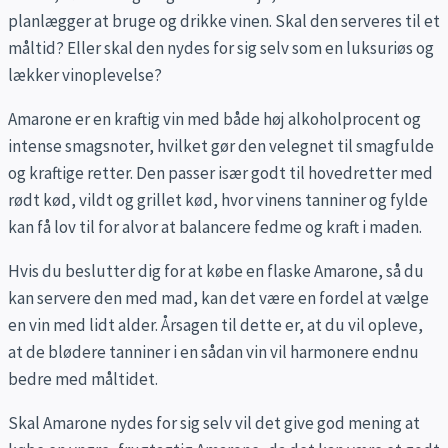
planlægger at bruge og drikke vinen. Skal den serveres til et
måltid? Eller skal den nydes for sig selv som en luksuriøs og
lækker vinoplevelse?
Amarone er en kraftig vin med både høj alkoholprocent og
intense smagsnoter, hvilket gør den velegnet til smagfulde
og kraftige retter. Den passer især godt til hovedretter med
rødt kød, vildt og grillet kød, hvor vinens tanniner og fylde
kan få lov til for alvor at balancere fedme og kraft i maden.
Hvis du beslutter dig for at købe en flaske Amarone, så du
kan servere den med mad, kan det være en fordel at vælge
en vin med lidt alder. Årsagen til dette er, at du vil opleve,
at de blødere tanniner i en sådan vin vil harmonere endnu
bedre med måltidet.
Skal Amarone nydes for sig selv vil det give god mening at