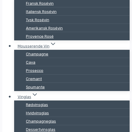
Fransk Rosévin
Italiensk Rosévin
Tysk Rosévin
Amerikansk Rosévin
Provence Rosé
Mousserende Vin
Champagne
Cava
Prosecco
Cremant
Spumante
Vinglas
Rødvinsglas
Hvidvinsglas
Champagneglas
Dessertvinsglas