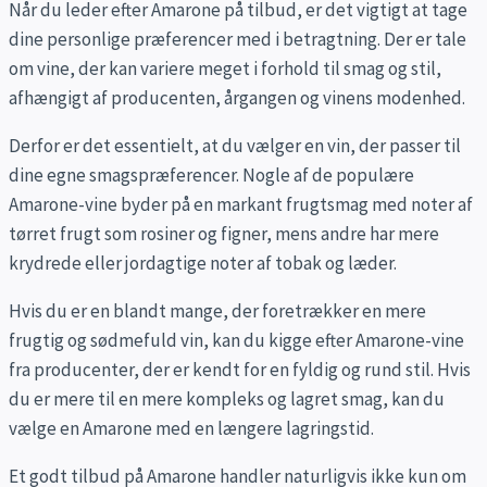
Når du leder efter Amarone på tilbud, er det vigtigt at tage
dine personlige præferencer med i betragtning. Der er tale
om vine, der kan variere meget i forhold til smag og stil,
afhængigt af producenten, årgangen og vinens modenhed.
Derfor er det essentielt, at du vælger en vin, der passer til
dine egne smagspræferencer. Nogle af de populære
Amarone-vine byder på en markant frugtsmag med noter af
tørret frugt som rosiner og figner, mens andre har mere
krydrede eller jordagtige noter af tobak og læder.
Hvis du er en blandt mange, der foretrækker en mere
frugtig og sødmefuld vin, kan du kigge efter Amarone-vine
fra producenter, der er kendt for en fyldig og rund stil. Hvis
du er mere til en mere kompleks og lagret smag, kan du
vælge en Amarone med en længere lagringstid.
Et godt tilbud på Amarone handler naturligvis ikke kun om