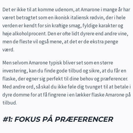
Det er ikke til at komme udenom, at Amarone i mange år har
været betragtet som en ikonisk italiensk rødvin, der i hele
verden er kendt for sin kraftige smag, fyldige karakter og
høje alkoholprocent. Den er ofte lidt dyrere end andre vine,
men de fleste vil også mene, at det er de ekstra penge
værd.
Men selvom Amarone typisk bliver set som en større
investering, kan du finde gode tilbud og sikre, at du får en
flaske, der egner sig perfekt til dine behov og præferencer.
Med andre ord, så skal du ikke føle dig tvunget til at betale i
dyre domme for at få fingrene i en lækker flaske Amarone på
tilbud.
#1: FOKUS PÅ PRÆFERENCER