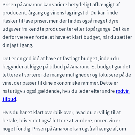
Prisen på Amarone kan variere betydeligt afhængigt af
producent, årgang og vinens lagringstid. Du kan finde
flasker til lave priser, men der findes også meget dyre
udgaver fra kendte producenter eller topårgange. Det kan
derfor være en fordel at have et klart budget, når du sætter
din jagt i gang.
Det er en god idé at have et fastlagt budget, inden du
begynder at kigge på tilbud på Amarone. Et budget gør det
lettere at sortere i de mange muligheder og fokusere på de
vine, der passer til dine økonomiske rammer. Dette er
naturligvis også gældende, hvis du leder efter andre
rødvin
tilbud
.
Hvis du har et klart overblik over, hvad du er villig til at
betale, bliver det også lettere at vurdere, om en vin er
noget for dig. Prisen på Amarone kan også afhænge af, om