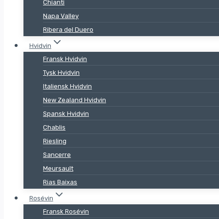
Chianti
Napa Valley
Ribera del Duero
Hvidvin
Fransk Hvidvin
Tysk Hvidvin
Italiensk Hvidvin
New Zealand Hvidvin
Spansk Hvidvin
Chablis
Riesling
Sancerre
Meursault
Rias Baixas
Rosévin
Fransk Rosévin