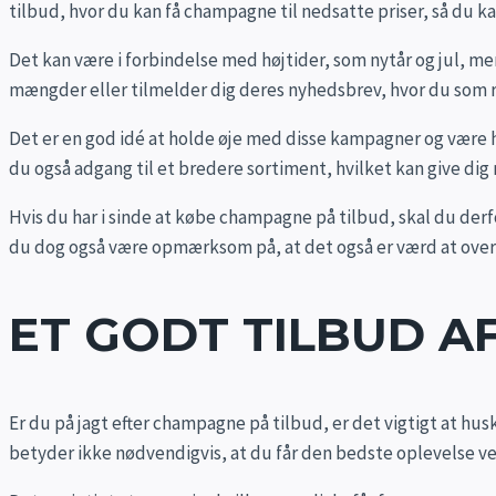
tilbud, hvor du kan få champagne til nedsatte priser, så du k
Det kan være i forbindelse med højtider, som nytår og jul, m
mængder eller tilmelder dig deres nyhedsbrev, hvor du som reg
Det er en god idé at holde øje med disse kampagner og være h
du også adgang til et bredere sortiment, hvilket kan give dig
Hvis du har i sinde at købe champagne på tilbud, skal du derfor
du dog også være opmærksom på, at det også er værd at overv
ET GODT TILBUD A
Er du på jagt efter champagne på tilbud, er det vigtigt at hus
betyder ikke nødvendigvis, at du får den bedste oplevelse ve