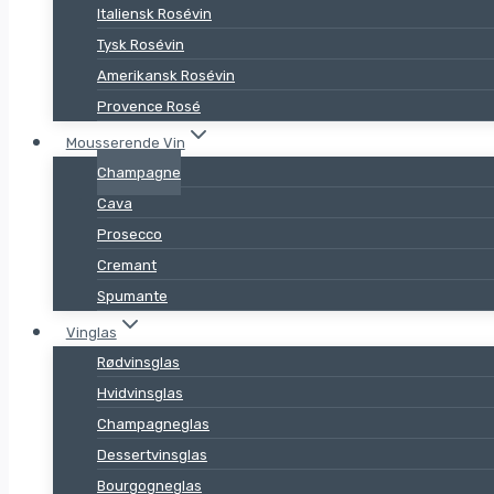
Italiensk Rosévin
Tysk Rosévin
Amerikansk Rosévin
Provence Rosé
Mousserende Vin
Champagne
Cava
Prosecco
Cremant
Spumante
Vinglas
Rødvinsglas
Hvidvinsglas
Champagneglas
Dessertvinsglas
Bourgogneglas