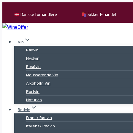
Skip
to
Danske forhandlere
Sikker E-handel
content
Vin
Rødvin
Hvidvin
Rosévin
Mousserende Vin
Alkoholfri Vin
Portvin
Naturvin
Rødvin
Fransk Rødvin
Italiensk Rødvin