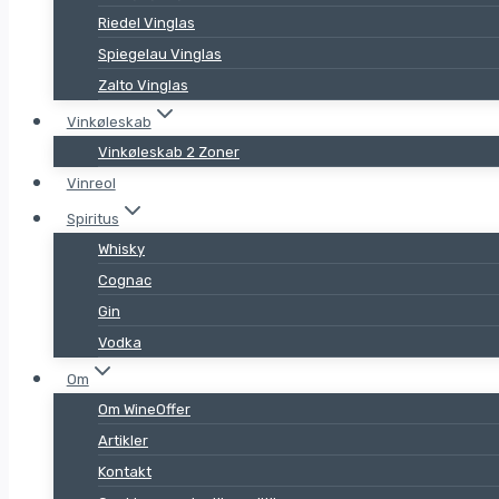
Riedel Vinglas
Spiegelau Vinglas
Zalto Vinglas
Vinkøleskab
Vinkøleskab 2 Zoner
Vinreol
Spiritus
Whisky
Cognac
Gin
Vodka
Om
Om WineOffer
Artikler
Kontakt