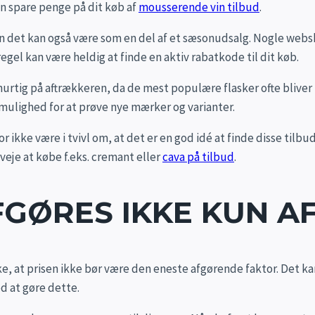
an spare penge på dit køb af
mousserende vin tilbud
.
en det kan også være som en del af et sæsonudsalg. Nogle websh
el kan være heldig at finde en aktiv rabatkode til dit køb.
urtig på aftrækkeren, da de mest populære flasker ofte bliver
 mulighed for at prøve nye mærker og varianter.
 ikke være i tvivl om, at det er en god idé at finde disse tilbu
eje at købe f.eks. cremant eller
cava på tilbud
.
FGØRES IKKE KUN AF
ke, at prisen ikke bør være den eneste afgørende faktor. Det kan
d at gøre dette.