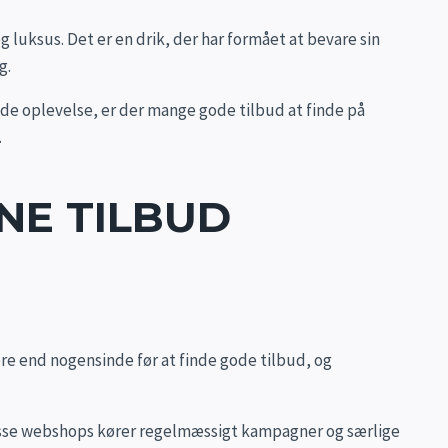
g luksus. Det er en drik, der har formået at bevare sin
g.
de oplevelse, er der mange gode tilbud at finde på
.
NE TILBUD
ere end nogensinde før at finde gode tilbud, og
 disse webshops kører regelmæssigt kampagner og særlige