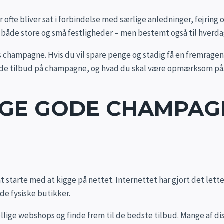
ofte bliver sat i forbindelse med særlige anledninger, fejring o
 både store og små festligheder – men bestemt også til hverda
 champagne. Hvis du vil spare penge og stadig få en fremragen
 gode tilbud på champagne, og hvad du skal være opmærksom på
NGE GODE CHAMPAG
t starte med at kigge på nettet. Internettet har gjort det lett
de fysiske butikker.
ellige webshops og finde frem til de bedste tilbud. Mange af