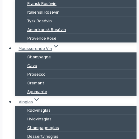
Fransk Rosévin
Italiensk Rosévin
Tysk Rosévin
Amerikansk Rosévin
Provence Rosé
Mousserende Vin
Champagne
Cava
Prosecco
Cremant
Spumante
Vinglas
Rødvinsglas
Hvidvinsglas
Champagneglas
Dessertvinsglas