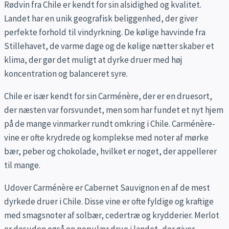
Rødvin fra Chile er kendt for sin alsidighed og kvalitet.
Landet har en unik geografisk beliggenhed, der giver
perfekte forhold til vindyrkning. De kølige havvinde fra
Stillehavet, de varme dage og de kølige nætter skaber et
klima, der gør det muligt at dyrke druer med høj
koncentration og balanceret syre.
Chile er især kendt for sin Carménère, der er en druesort,
der næsten var forsvundet, men som har fundet et nyt hjem
på de mange vinmarker rundt omkring i Chile. Carménère-
vine er ofte krydrede og komplekse med noter af mørke
bær, peber og chokolade, hvilket er noget, der appellerer
til mange.
Udover Carménère er Cabernet Sauvignon en af de mest
dyrkede druer i Chile. Disse vine er ofte fyldige og kraftige
med smagsnoter af solbær, cedertræ og krydderier. Merlot
er desuden også en populær drue i landet, der giver