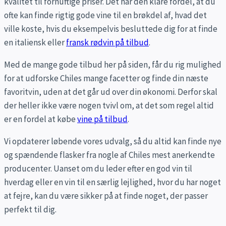
kvalitet til fornuftige priser. Det har den klare fordel, at du
ofte kan finde rigtig gode vine til en brøkdel af, hvad det
ville koste, hvis du eksempelvis besluttede dig for at finde
en italiensk eller
fransk rødvin på tilbud
.
Med de mange gode tilbud her på siden, får du rig mulighed
for at udforske Chiles mange facetter og finde din næste
favoritvin, uden at det går ud over din økonomi. Derfor skal
der heller ikke være nogen tvivl om, at det som regel altid
er en fordel at købe
vine på tilbud
.
Vi opdaterer løbende vores udvalg, så du altid kan finde nye
og spændende flasker fra nogle af Chiles mest anerkendte
producenter. Uanset om du leder efter en god vin til
hverdag eller en vin til en særlig lejlighed, hvor du har noget
at fejre, kan du være sikker på at finde noget, der passer
perfekt til dig.