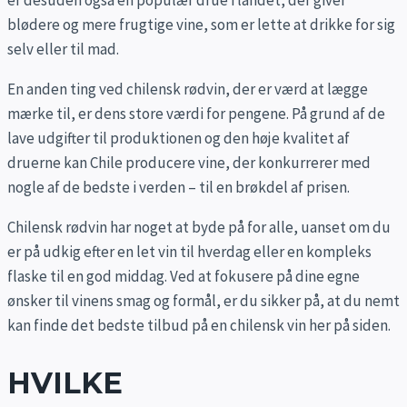
blødere og mere frugtige vine, som er lette at drikke for sig
selv eller til mad.
En anden ting ved chilensk rødvin, der er værd at lægge
mærke til, er dens store værdi for pengene. På grund af de
lave udgifter til produktionen og den høje kvalitet af
druerne kan Chile producere vine, der konkurrerer med
nogle af de bedste i verden – til en brøkdel af prisen.
Chilensk rødvin har noget at byde på for alle, uanset om du
er på udkig efter en let vin til hverdag eller en kompleks
flaske til en god middag. Ved at fokusere på dine egne
ønsker til vinens smag og formål, er du sikker på, at du nemt
kan finde det bedste tilbud på en chilensk vin her på siden.
HVILKE