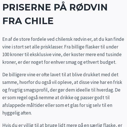
PRISERNE PÅ RØDVIN
FRA CHILE
En af de store fordele ved chilensk rødvin er, at du kan finde
vine i stort set alle prisklasser. Fra billige flasker til under
100 kroner til eksklusive vine, der koster mere end tusinde
kroner, er der noget for enhver smag og ethvert budget.
De billigere vine er ofte lavet til at blive drukket med det
samme, hvorfor du også vil opleve, at disse vine har en frisk
og frugtig smagsprofil, der gør dem ideelle til hverdag. De
er som regel også nemme at drikke og passer godt til
afslappede måltider eller som et glas for sig selv til en
hyggelig aften.
Hvis du er villig til at bruge lidt mere på en særlig flaske, er