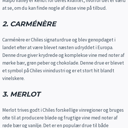
Maipo Valley er kendt for deres kvalitet, hvorfor det er værd
at se, om du kan finde nogle af disse vine på tilbud.
2. CARMÉNÈRE
Carménère er Chiles signaturdrue og blev genopdaget i
landet efter at være blevet næsten udryddet i Europa.
Denne drue giver krydrede og komplekse vine med noter af
mørke bær, grøn peber og chokolade. Denne drue er blevet
et symbol på Chiles vinindustri og er et stort hit blandt
vinelskere.
3. MERLOT
Merlot trives godt i Chiles forskellige vinregioner og bruges
ofte til at producere bløde og frugtige vine med noter af
røde bær og vanilje. Det er en populær drue til både