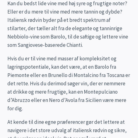
Kan du bedst lide vine med høj syre og frugtige noter?
Eller er du mere til vine med mere tannin og dybde?
Italiensk rødvin byder på et bredt spektrum af
stilarter, der tæller alt fra de elegante og tanninrige
Nebbiolo-vine som Barolo, til de saftige og lettere vine
som Sangiovese-baserede Chianti.
Hvis du er til vine med masser af kompleksitet og
lagringspotentiale, kan det være, at en Barolo fra
Piemonte eller en Brunello di Montalcino fra Toscana er
det rette. Hvis du derimod søger vin, der er nemmere
at drikke og mere frugtige, kan en Montepulciano
d’Abruzzo eller en Nero d’Avola fra Sicilien være mere
for dig.
At kende til dine egne præferencer gør det lettere at
navigere i det store udvalg af italiensk rødvin og sikre,