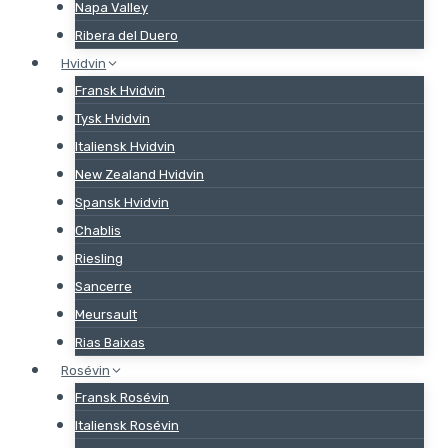
Napa Valley
Ribera del Duero
Hvidvin
Fransk Hvidvin
Tysk Hvidvin
Italiensk Hvidvin
New Zealand Hvidvin
Spansk Hvidvin
Chablis
Riesling
Sancerre
Meursault
Rias Baixas
Rosévin
Fransk Rosévin
Italiensk Rosévin