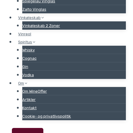
Spiegelau Vinglas
Zalto Vinglas
Vinkøleskab
Vinkøleskab 2 Zoner
Vinreol
Spiritus
Whisky
Cognac
Gin
Vodka
Om
Om WineOffer
Artikler
Kontakt
Cookie- og privatlivspolitik