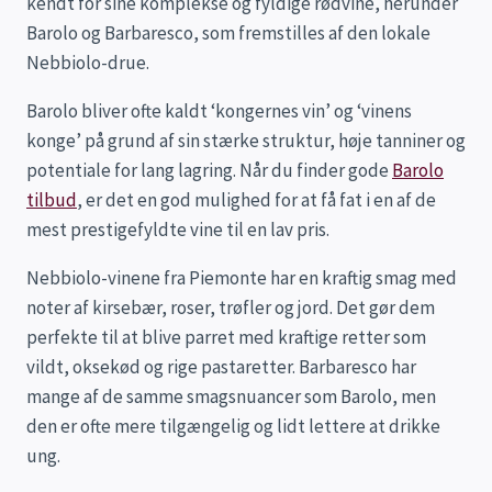
kendt for sine komplekse og fyldige rødvine, herunder
Barolo og Barbaresco, som fremstilles af den lokale
Nebbiolo-drue.
Barolo bliver ofte kaldt ‘kongernes vin’ og ‘vinens
konge’ på grund af sin stærke struktur, høje tanniner og
potentiale for lang lagring. Når du finder gode
Barolo
tilbud
, er det en god mulighed for at få fat i en af de
mest prestigefyldte vine til en lav pris.
Nebbiolo-vinene fra Piemonte har en kraftig smag med
noter af kirsebær, roser, trøfler og jord. Det gør dem
perfekte til at blive parret med kraftige retter som
vildt, oksekød og rige pastaretter. Barbaresco har
mange af de samme smagsnuancer som Barolo, men
den er ofte mere tilgængelig og lidt lettere at drikke
ung.