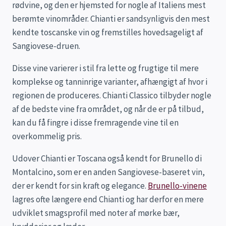
rødvine, og den er hjemsted for nogle af Italiens mest
berømte vinområder. Chianti er sandsynligvis den mest
kendte toscanske vin og fremstilles hovedsageligt af
Sangiovese-druen.
Disse vine varierer i stil fra lette og frugtige til mere
komplekse og tanninrige varianter, afhængigt af hvor i
regionen de produceres. Chianti Classico tilbyder nogle
af de bedste vine fra området, og når de er på tilbud,
kan du få fingre i disse fremragende vine til en
overkommelig pris.
Udover Chianti er Toscana også kendt for Brunello di
Montalcino, som er en anden Sangiovese-baseret vin,
der er kendt for sin kraft og elegance.
Brunello-vinene
lagres ofte længere end Chianti og har derfor en mere
udviklet smagsprofil med noter af mørke bær,