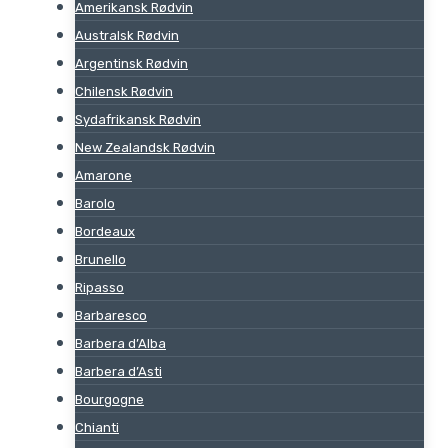
Amerikansk Rødvin
Australsk Rødvin
Argentinsk Rødvin
Chilensk Rødvin
Sydafrikansk Rødvin
New Zealandsk Rødvin
Amarone
Barolo
Bordeaux
Brunello
Ripasso
Barbaresco
Barbera d’Alba
Barbera d’Asti
Bourgogne
Chianti