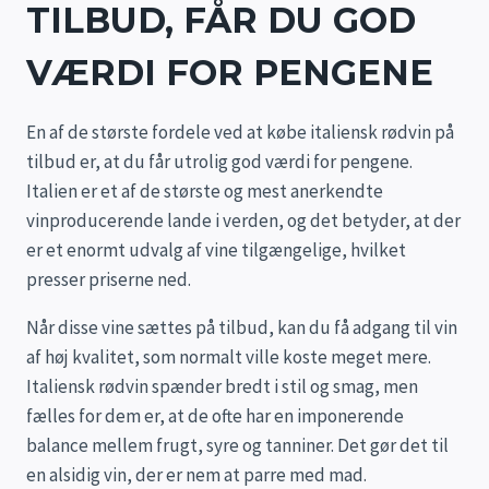
TILBUD, FÅR DU GOD
VÆRDI FOR PENGENE
En af de største fordele ved at købe italiensk rødvin på
tilbud er, at du får utrolig god værdi for pengene.
Italien er et af de største og mest anerkendte
vinproducerende lande i verden, og det betyder, at der
er et enormt udvalg af vine tilgængelige, hvilket
presser priserne ned.
Når disse vine sættes på tilbud, kan du få adgang til vin
af høj kvalitet, som normalt ville koste meget mere.
Italiensk rødvin spænder bredt i stil og smag, men
fælles for dem er, at de ofte har en imponerende
balance mellem frugt, syre og tanniner. Det gør det til
en alsidig vin, der er nem at parre med mad.