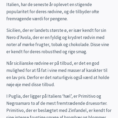
Italien, har de seneste år oplevet en stigende
popularitet for deres rødvine, og de tilbyder ofte
fremragende værdi for pengene.
Sicilien, der er landets største ø, er især kendt for sin
Nero d’Avola, der er en fyldig og krydret rødvin med
noter af mørke frugter, tobak og chokolade. Disse vine
er kendt for deres robusthed og rige smag.
Når sicilianske rødvine er på tilbud, er det en god
mulighed for at få fat i vine med masser af karakter til
en lav pris. Derfor er det naturligvis også værd at holde
nøje øje med disse tilbud.
I Puglia, der ligger på Italiens ‘hæl’, er Primitivo og
Negroamaro to af de mest fremtrædende druesorter.
Primitivo, der er beslægtet med Zinfandel, er kendt for
sine intense frugtige smage af brombær og blommer