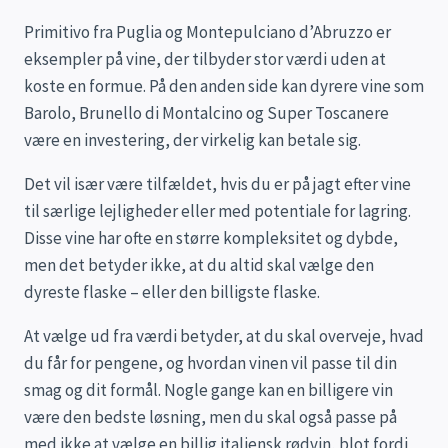
Primitivo fra Puglia og Montepulciano d’Abruzzo er
eksempler på vine, der tilbyder stor værdi uden at
koste en formue. På den anden side kan dyrere vine som
Barolo, Brunello di Montalcino og Super Toscanere
være en investering, der virkelig kan betale sig.
Det vil især være tilfældet, hvis du er på jagt efter vine
til særlige lejligheder eller med potentiale for lagring.
Disse vine har ofte en større kompleksitet og dybde,
men det betyder ikke, at du altid skal vælge den
dyreste flaske – eller den billigste flaske.
At vælge ud fra værdi betyder, at du skal overveje, hvad
du får for pengene, og hvordan vinen vil passe til din
smag og dit formål. Nogle gange kan en billigere vin
være den bedste løsning, men du skal også passe på
med ikke at vælge en billig italiensk rødvin, blot fordi