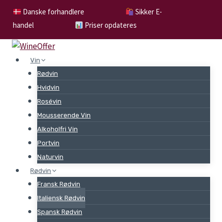
Skip
Danske forhandlere
Sikker E-
to
handel
Priser opdateres
content
Vin
Rødvin
Hvidvin
Rosévin
Mousserende Vin
Alkoholfri Vin
Portvin
Naturvin
Rødvin
Fransk Rødvin
Italiensk Rødvin
Spansk Rødvin