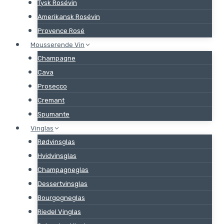
Tysk Rosévin
Amerikansk Rosévin
Provence Rosé
Mousserende Vin
Champagne
Cava
Prosecco
Cremant
Spumante
Vinglas
Rødvinsglas
Hvidvinsglas
Champagneglas
Dessertvinsglas
Bourgogneglas
Riedel Vinglas