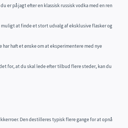
du er på jagt efter en klassisk russisk vodka med en ren
uligt at finde et stort udvalg af eksklusive flasker og
ænge har haft et ønske om at eksperimentere med nye
t for, at du skal lede efter tilbud flere steder, kan du
ukkerroer. Den destilleres typisk flere gange for at opnå