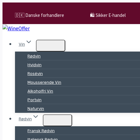
Skip
to
🇩🇰 Danske forhandlere
🛍️ Sikker E-handel
content
Vin
Rødvin
Hvidvin
Rosévin
Mousserende Vin
Alkoholfri Vin
Portvin
Naturvin
Rødvin
Fransk Rødvin
Italiensk Rødvin