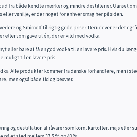
ilbud fra både kendte mærker og mindre destillerier. Uanset om 
eller vanilje, er der noget for enhver smag her på siden.
re og Smirnoff til rigtig gode priser. Derudover er det også m
r eller som gave til én, der er vild med vodka.
nyt eller bare at få en god vodka til en lavere pris. Hvis du l
e muligt til en lavere pris.
odka. Alle produkter kommer fra danske forhandlere, men i stede
pare, men også både tid og besvær.
ring og destillation af råvarer som korn, kartofler, majs eller s
e på et sted mellem 37,5 % og 40 %.