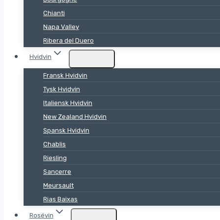
Chianti
Napa Valley
Ribera del Duero
Hvidvin
Fransk Hvidvin
Tysk Hvidvin
Italiensk Hvidvin
New Zealand Hvidvin
Spansk Hvidvin
Chablis
Riesling
Sancerre
Meursault
Rias Baixas
Rosévin