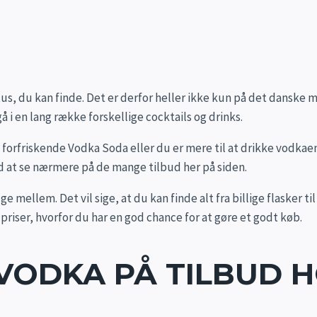
us, du kan finde. Det er derfor heller ikke kun på det danske m
gå i en lang række forskellige cocktails og drinks.
forfriskende Vodka Soda eller du er mere til at drikke vodkaen 
ærd at se nærmere på de mange tilbud her på siden.
 mellem. Det vil sige, at du kan finde alt fra billige flasker 
riser, hvorfor du har en god chance for at gøre et godt køb.
VODKA PÅ TILBUD 