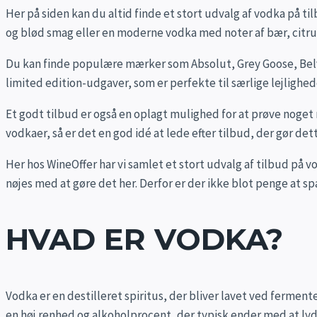
Her på siden kan du altid finde et stort udvalg af vodka på t
og blød smag eller en moderne vodka med noter af bær, citrus 
Du kan finde populære mærker som Absolut, Grey Goose, Belvede
limited edition-udgaver, som er perfekte til særlige lejlighede
Et godt tilbud er også en oplagt mulighed for at prøve noget 
vodkaer, så er det en god idé at lede efter tilbud, der gør dett
Her hos WineOffer har vi samlet et stort udvalg af tilbud på v
nøjes med at gøre det her. Derfor er der ikke blot penge at s
HVAD ER VODKA?
Vodka er en destilleret spiritus, der bliver lavet ved fermente
en høj renhed og alkoholprocent, der typisk ender med at lyd