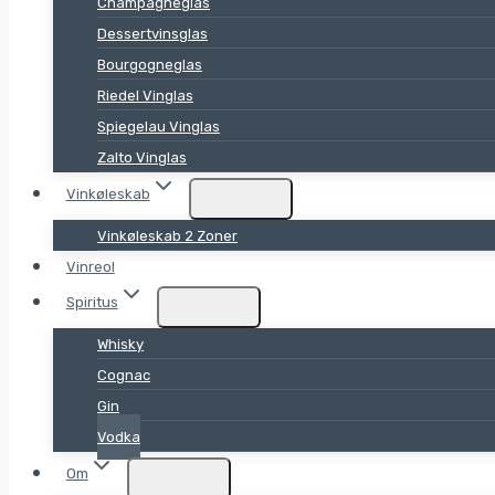
Champagneglas
Dessertvinsglas
Bourgogneglas
Riedel Vinglas
Spiegelau Vinglas
Zalto Vinglas
Vinkøleskab
Vinkøleskab 2 Zoner
Vinreol
Spiritus
Whisky
Cognac
Gin
Vodka
Om