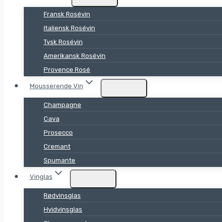
Fransk Rosévin
Italiensk Rosévin
Tysk Rosévin
Amerikansk Rosévin
Provence Rosé
Mousserende Vin
Champagne
Cava
Prosecco
Cremant
Spumante
Vinglas
Rødvinsglas
Hvidvinsglas