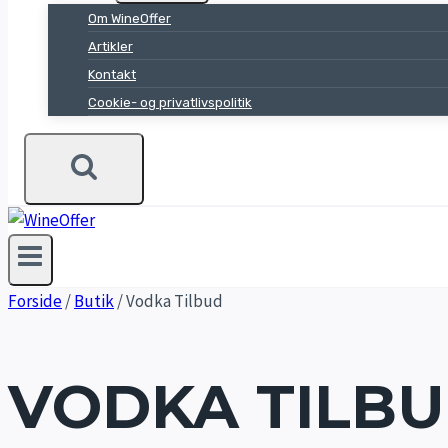
Om WineOffer
Artikler
Kontakt
Cookie- og privatlivspolitik
Forside
/
Butik
/
Vodka Tilbud
VODKA TILB