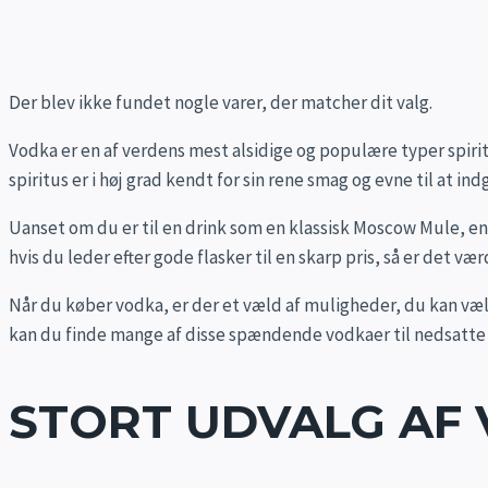
Der blev ikke fundet nogle varer, der matcher dit valg.
Vodka er en af verdens mest alsidige og populære typer spirit
spiritus er i høj grad kendt for sin rene smag og evne til at ind
Uanset om du er til en drink som en klassisk Moscow Mule, en 
hvis du leder efter gode flasker til en skarp pris, så er det v
Når du køber vodka, er der et væld af muligheder, du kan vælge
kan du finde mange af disse spændende vodkaer til nedsatte p
STORT UDVALG AF 