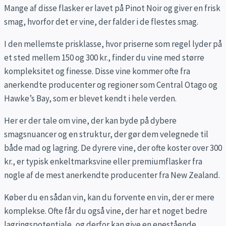
Mange af disse flasker er lavet på Pinot Noir og giver en frisk
smag, hvorfor det er vine, der falder i de flestes smag.
I den mellemste prisklasse, hvor priserne som regel lyder på
et sted mellem 150 og 300 kr., finder du vine med større
kompleksitet og finesse. Disse vine kommer ofte fra
anerkendte producenter og regioner som Central Otago og
Hawke’s Bay, som er blevet kendt i hele verden.
Her er der tale om vine, der kan byde på dybere
smagsnuancer og en struktur, der gør dem velegnede til
både mad og lagring. De dyrere vine, der ofte koster over 300
kr., er typisk enkeltmarksvine eller premiumflasker fra
nogle af de mest anerkendte producenter fra New Zealand.
Køber du en sådan vin, kan du forvente en vin, der er mere
komplekse. Ofte får du også vine, der har et noget bedre
lagringspotentiale, og derfor kan give en enestående