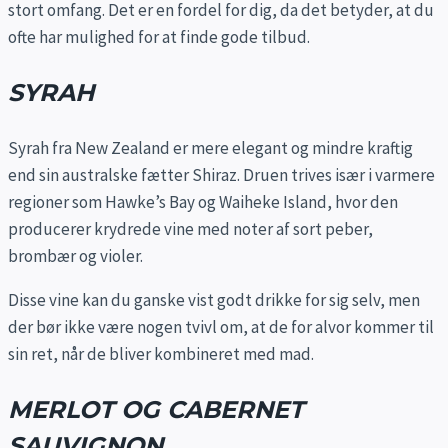
stort omfang. Det er en fordel for dig, da det betyder, at du
ofte har mulighed for at finde gode tilbud.
SYRAH
Syrah fra New Zealand er mere elegant og mindre kraftig
end sin australske fætter Shiraz. Druen trives især i varmere
regioner som Hawke’s Bay og Waiheke Island, hvor den
producerer krydrede vine med noter af sort peber,
brombær og violer.
Disse vine kan du ganske vist godt drikke for sig selv, men
der bør ikke være nogen tvivl om, at de for alvor kommer til
sin ret, når de bliver kombineret med mad.
MERLOT OG CABERNET
SAUVIGNON