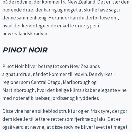
på de rødvine, der kommer fra New Zealand. Det er især den
bærende drue, der har rigtig meget at skulle have sagt i
denne sammenhæng. Herunder kan du derfor læse om,
hvad der kendetegner de enkelte druetyper i
newzealandsk rødvin.
PINOT NOIR
Pinot Noir bliver betragtet som New Zealands
signaturdrue, når det kommer til rødvin. Den dyrkes i
regioner som Central Otago, Marlborough og
Martinborough, hvor det kølige klima skaber elegante vine
med noter af kirsebær, jordbær og krydderier.
Disse vine har en silkeblød struktur og en frisk syre, der gør
dem ideelle til lettere retter som fjerkræ og laks. Det er
også værd at nævne, at disse rødvine bliver lavet i et meget