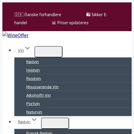
Skip
to
🇩🇰 Danske forhandlere
🛍️ Sikker E-
content
handel
📊 Priser opdateres
Vin
Rødvin
Hvidvin
Rosévin
Mousserende Vin
Alkoholfri Vin
Portvin
Naturvin
Rødvin
Fransk Rødvin