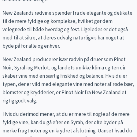
New Zealands rødvine spænder fra de elegante og delikate
til de mere fyldige og komplekse, hvilket gør dem
velegnede til både hverdag og fest. Ligeledes er det også
med til at sikre, at deres udvalg naturligvis har noget at
byde på for alle og enhver.
New Zealand producerer især rødvin på druer som Pinot
Noir, Syrah og Merlot, og landets unikke klima og terroir
skaber vine med en særlig friskhed og balance. Hvis du er
typen, der er vild med elegante vine med noter af røde bær,
blomster og krydderier, er Pinot Noir fra New Zealand et
rigtig godt valg.
Hvis du derimod mener, at du er mere til nogle af de mere
fyldige vine, kan du gå efter en Syrah, der ofte byder på
mørke frugtnoter og en krydret afslutning. Uanset hvad du