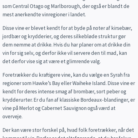
som Central Otago og Marlborough, der også er blandt de
mest anerkendte vinregioner i landet.
Disse vine er blevet kendt for at byde på noter af kirsebær,
jordbær og krydderier, og deres silkebløde struktur gør
dem nemme at drikke. Hvis du har planer om at drikke din
vin for sig selv, og derfor ikke vil servere den til mad, kan
det derfor vise sig at være et glimrende valg.
Foretrækker du kraftigere vine, kan du vælge en Syrah fra
regioner som Hawke’s Bay eller Waiheke Island. Disse vine er
kendt for deres intense smag af brombær, sort peber og
krydderurter. Er du fan af klassiske Bordeaux-blandinger, er
vine på Merlot og Cabernet Sauvignon også værd at
overveje.
Der kan være stor forskel på, hvad folk foretrækker, når det