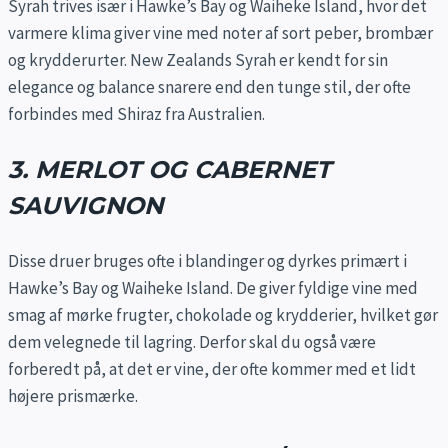
Syrah trives især i Hawke’s Bay og Waiheke Island, hvor det
varmere klima giver vine med noter af sort peber, brombær
og krydderurter. New Zealands Syrah er kendt for sin
elegance og balance snarere end den tunge stil, der ofte
forbindes med Shiraz fra Australien.
3. MERLOT OG CABERNET
SAUVIGNON
Disse druer bruges ofte i blandinger og dyrkes primært i
Hawke’s Bay og Waiheke Island. De giver fyldige vine med
smag af mørke frugter, chokolade og krydderier, hvilket gør
dem velegnede til lagring. Derfor skal du også være
forberedt på, at det er vine, der ofte kommer med et lidt
højere prismærke.