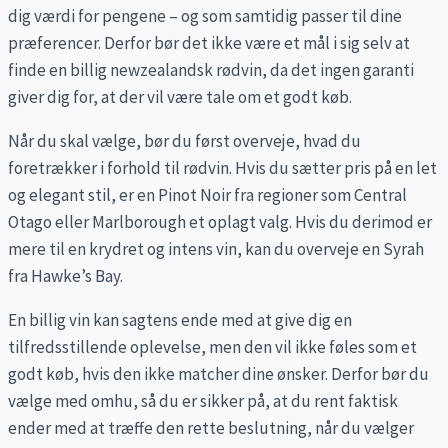
dig værdi for pengene – og som samtidig passer til dine
præferencer. Derfor bør det ikke være et mål i sig selv at
finde en billig newzealandsk rødvin, da det ingen garanti
giver dig for, at der vil være tale om et godt køb.
Når du skal vælge, bør du først overveje, hvad du
foretrækker i forhold til rødvin. Hvis du sætter pris på en let
og elegant stil, er en Pinot Noir fra regioner som Central
Otago eller Marlborough et oplagt valg. Hvis du derimod er
mere til en krydret og intens vin, kan du overveje en Syrah
fra Hawke’s Bay.
En billig vin kan sagtens ende med at give dig en
tilfredsstillende oplevelse, men den vil ikke føles som et
godt køb, hvis den ikke matcher dine ønsker. Derfor bør du
vælge med omhu, så du er sikker på, at du rent faktisk
ender med at træffe den rette beslutning, når du vælger