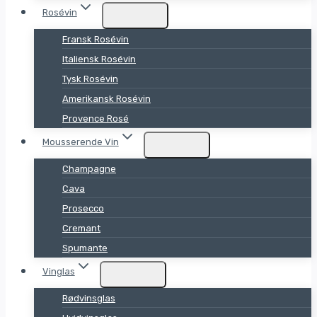
Rosévin
Fransk Rosévin
Italiensk Rosévin
Tysk Rosévin
Amerikansk Rosévin
Provence Rosé
Mousserende Vin
Champagne
Cava
Prosecco
Cremant
Spumante
Vinglas
Rødvinsglas