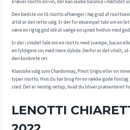
kræver risotto en vin, der kan skabe balance i måltidet u
Den bedste vin til risotto afhænger i høj grad af risottoen
altid er det rette valg. Er der for eksempel tale om en let 
være en rigtig god idé at vælge en sprød hvidvin med god
Er der i stedet tale om en risotto med svampe, bacon el
en fyldigere vin med mere dybde. Derfor er det vitalt, at 
den konkrete ret.
Klassiske valg som Chardonnay, Pinot Grigio eller en mine
typer risotto. Hvis du har brug for en række gode forslag ti
sted. Det er nemlig netop, hvad du bliver præsenteret fo
LENOTTI CHIARE
2022