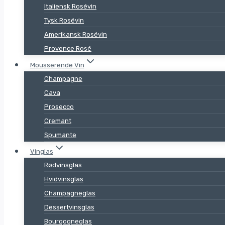
Italiensk Rosévin
Tysk Rosévin
Amerikansk Rosévin
Provence Rosé
Mousserende Vin
Champagne
Cava
Prosecco
Cremant
Spumante
Vinglas
Rødvinsglas
Hvidvinsglas
Champagneglas
Dessertvinsglas
Bourgogneglas