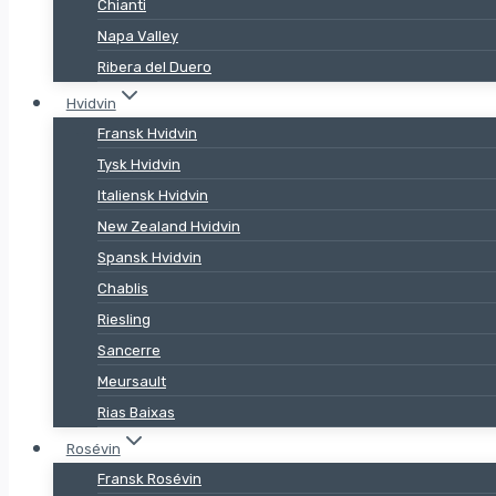
Chianti
Napa Valley
Ribera del Duero
Hvidvin
Fransk Hvidvin
Tysk Hvidvin
Italiensk Hvidvin
New Zealand Hvidvin
Spansk Hvidvin
Chablis
Riesling
Sancerre
Meursault
Rias Baixas
Rosévin
Fransk Rosévin