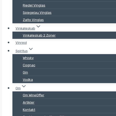
Riedel Vinglas
Spiegelau Vinglas
Zalto Vinglas
Vinkøleskab
Vinkøleskab 2 Zoner
Vinreol
Spiritus
Whisky
Cognac
Gin
Vodka
Om
Om WineOffer
Artikler
Kontakt