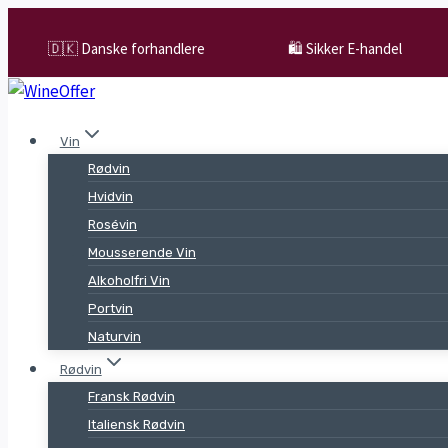
Skip
to
🇩🇰 Danske forhandlere
🛍️ Sikker E-handel
content
Vin
Rødvin
Hvidvin
Rosévin
Mousserende Vin
Alkoholfri Vin
Portvin
Naturvin
Rødvin
Fransk Rødvin
Italiensk Rødvin