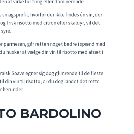
den at virke for tung eller dominerende.
s smagsprofil, hvorfor der ikke findes én vin, der
og frisk risotto med citron eller skaldyr, vil det
 syre.
ler parmesan, går retten noget bedre i spænd med
du husker at vælge din vin til risotto med afsæt i
ralsk Soave egner sig dog glimrende til de fleste
l din vin til risotto, er du dog landet det rette
r herunder.
TTO BARDOLINO