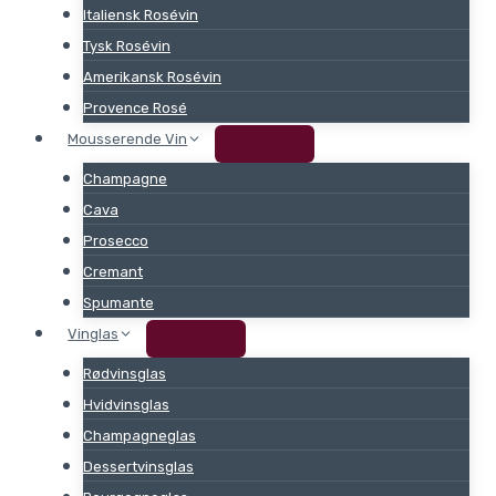
Italiensk Rosévin
Tysk Rosévin
Amerikansk Rosévin
Provence Rosé
Mousserende Vin
Champagne
Cava
Prosecco
Cremant
Spumante
Vinglas
Rødvinsglas
Hvidvinsglas
Champagneglas
Dessertvinsglas