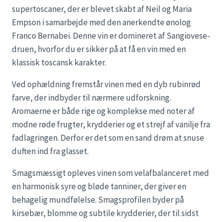
supertoscaner, der er blevet skabt af Neil og Maria
Empson i samarbejde med den anerkendte ønolog
Franco Bernabei. Denne vin er domineret af Sangiovese-
druen, hvorfor du er sikker på at få en vin med en
klassisk toscansk karakter.
Ved ophældning fremstår vinen med en dyb rubinrød
farve, der indbyder til nærmere udforskning.
Aromaerne er både rige og komplekse med noter af
modne røde frugter, krydderier og et strejf af vanilje fra
fadlagringen. Derfor er det som en sand drøm at snuse
duften ind fra glasset.
Smagsmæssigt opleves vinen som velafbalanceret med
en harmonisk syre og bløde tanniner, der giver en
behagelig mundfølelse. Smagsprofilen byder på
kirsebær, blomme og subtile krydderier, der til sidst