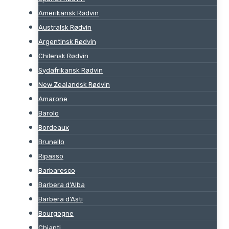
Amerikansk Rødvin
Australsk Rødvin
Argentinsk Rødvin
Chilensk Rødvin
Sydafrikansk Rødvin
New Zealandsk Rødvin
Amarone
Barolo
Bordeaux
Brunello
Ripasso
Barbaresco
Barbera d’Alba
Barbera d’Asti
Bourgogne
Chianti