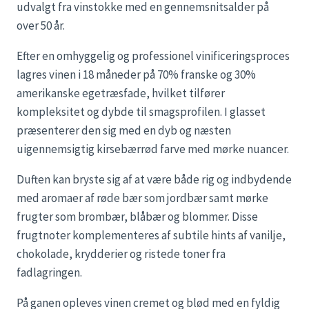
udvalgt fra vinstokke med en gennemsnitsalder på
over 50 år.
Efter en omhyggelig og professionel vinificeringsproces
lagres vinen i 18 måneder på 70% franske og 30%
amerikanske egetræsfade, hvilket tilfører
kompleksitet og dybde til smagsprofilen. I glasset
præsenterer den sig med en dyb og næsten
uigennemsigtig kirsebærrød farve med mørke nuancer.
Duften kan bryste sig af at være både rig og indbydende
med aromaer af røde bær som jordbær samt mørke
frugter som brombær, blåbær og blommer. Disse
frugtnoter komplementeres af subtile hints af vanilje,
chokolade, krydderier og ristede toner fra
fadlagringen.
På ganen opleves vinen cremet og blød med en fyldig