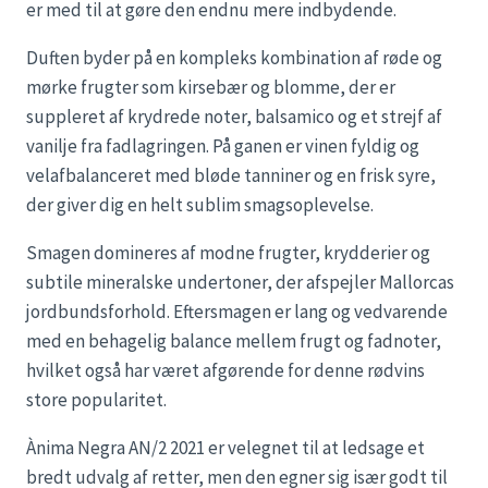
er med til at gøre den endnu mere indbydende.
Duften byder på en kompleks kombination af røde og
mørke frugter som kirsebær og blomme, der er
suppleret af krydrede noter, balsamico og et strejf af
vanilje fra fadlagringen. På ganen er vinen fyldig og
velafbalanceret med bløde tanniner og en frisk syre,
der giver dig en helt sublim smagsoplevelse.
Smagen domineres af modne frugter, krydderier og
subtile mineralske undertoner, der afspejler Mallorcas
jordbundsforhold. Eftersmagen er lang og vedvarende
med en behagelig balance mellem frugt og fadnoter,
hvilket også har været afgørende for denne rødvins
store popularitet.
Ànima Negra AN/2 2021 er velegnet til at ledsage et
bredt udvalg af retter, men den egner sig især godt til