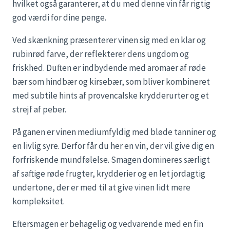
hvilket også garanterer, at du med denne vin får rigtig
god værdi for dine penge.
Ved skænkning præsenterer vinen sig med en klar og
rubinrød farve, der reflekterer dens ungdom og
friskhed. Duften er indbydende med aromaer af røde
bær som hindbær og kirsebær, som bliver kombineret
med subtile hints af provencalske krydderurter og et
strejf af peber.
På ganen er vinen mediumfyldig med bløde tanniner og
en livlig syre. Derfor får du her en vin, der vil give dig en
forfriskende mundfølelse. Smagen domineres særligt
af saftige røde frugter, krydderier og en let jordagtig
undertone, der er med til at give vinen lidt mere
kompleksitet.
Eftersmagen er behagelig og vedvarende med en fin