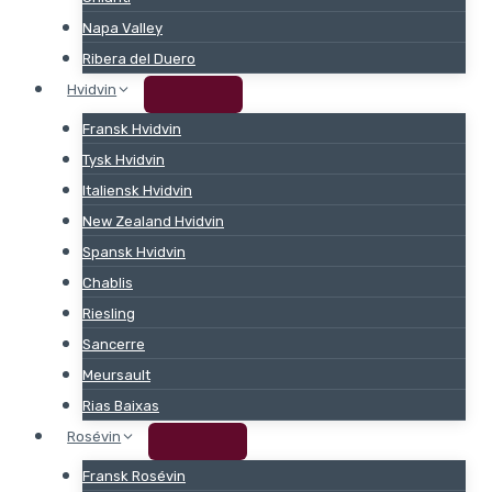
Napa Valley
Ribera del Duero
Hvidvin
Fransk Hvidvin
Tysk Hvidvin
Italiensk Hvidvin
New Zealand Hvidvin
Spansk Hvidvin
Chablis
Riesling
Sancerre
Meursault
Rias Baixas
Rosévin
Fransk Rosévin