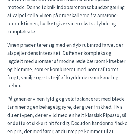
metode. Denne teknik indebærer en sekundær gæring
af Valpolicella-vinen på drueskallerne fra Amarone-
produktionen, hvilket giver vinen ekstra dybde og
kompleksitet.
Vinen præsenterer sig med en dyb rubinrød farve, der
afspejler dens intensitet. Duften er kompleks og
lagdelt med aromaer af modne røde bær som kirsebær
og blomme, som er kombineret med noter af tørret
frugt, vanilje og et strejf af krydderier som kanel og
peber.
På ganen er vinen fyldig og velafbalanceret med bløde
tanniner og en behagelig syre, der giver friskhed. Hvis
du er typen, der er vild med en helt klassisk Ripasso, så
er dette et sikkert hit for dig. Desuden har denne flaske
en pris, der medfører, at du næppe kommer til at