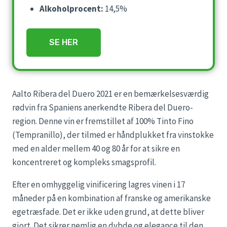
Alkoholprocent:
14,5%
SE HER
Aalto Ribera del Duero 2021 er en bemærkelsesværdig
rødvin fra Spaniens anerkendte Ribera del Duero-
region. Denne vin er fremstillet af 100% Tinto Fino
(Tempranillo), der tilmed er håndplukket fra vinstokke
med en alder mellem 40 og 80 år for at sikre en
koncentreret og kompleks smagsprofil.
Efter en omhyggelig vinificering lagres vinen i 17
måneder på en kombination af franske og amerikanske
egetræsfade. Det er ikke uden grund, at dette bliver
gjort. Det sikrer nemlig en dybde og elegance til den