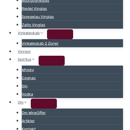
Bourgogneglas
Riedel Vinglas
Spiegelau Vinglas
Zalto Vinglas
Vinkøleskab
Vinkøleskab 2 Zoner
Vinreol
Spiritus
Whisky
Cognac
Gin
Vodka
Om
Om WineOffer
Artikler
Kontakt