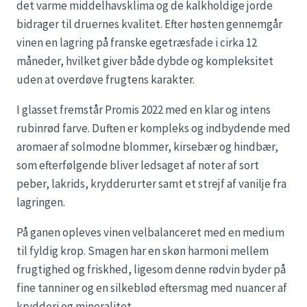
det varme middelhavsklima og de kalkholdige jorde
bidrager til druernes kvalitet. Efter høsten gennemgår
vinen en lagring på franske egetræsfade i cirka 12
måneder, hvilket giver både dybde og kompleksitet
uden at overdøve frugtens karakter.
I glasset fremstår Promis 2022 med en klar og intens
rubinrød farve. Duften er kompleks og indbydende med
aromaer af solmodne blommer, kirsebær og hindbær,
som efterfølgende bliver ledsaget af noter af sort
peber, lakrids, krydderurter samt et strejf af vanilje fra
lagringen.
På ganen opleves vinen velbalanceret med en medium
til fyldig krop. Smagen har en skøn harmoni mellem
frugtighed og friskhed, ligesom denne rødvin byder på
fine tanniner og en silkeblød eftersmag med nuancer af
krydderi og mineralitet.