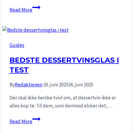
God
Read More
vin
er
et
must
Guides
til
et
BEDSTE DESSERTVINSGLAS I
bryllup,
TEST
men
glem
By
Redaktionen
26. juni 2025
26. juni 2025
ikke
underholdningen
Der skal ikke herske tvivl om, at dessertvin ikke er
alles kop te. Til dem, som derimod elsker det,…
Bedste
Read More
dessertvinsglas