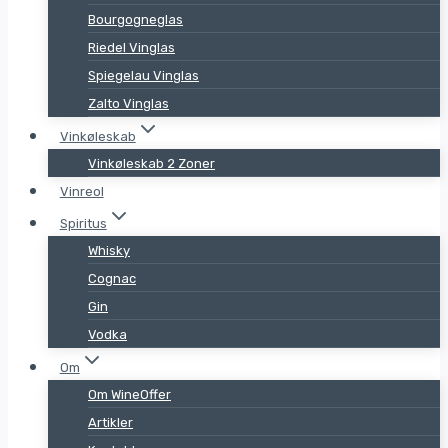
Bourgogneglas
Riedel Vinglas
Spiegelau Vinglas
Zalto Vinglas
Vinkøleskab
Vinkøleskab 2 Zoner
Vinreol
Spiritus
Whisky
Cognac
Gin
Vodka
Om
Om WineOffer
Artikler