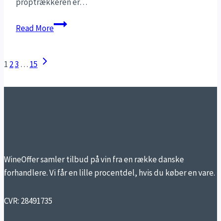
proptrækkeren er…
Hvordan
Read More
åbner
man
Next
PAGE
en
1
2
3
…
15
Page
vin
NAVIGATION
uden
proptrækker?
WineOffer samler tilbud på vin fra en række danske
forhandlere. Vi får en lille procentdel, hvis du køber en vare.
CVR: 28491735