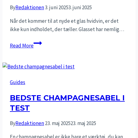
By
Redaktionen
3. juni 2025
3. juni 2025
Når det kommer til at nyde et glas hvidvin, er det
ikke kun indholdet, der tæller. Glasset har nemlig…
Bedste
Read More
hvidvinsglas
i
test
Guides
BEDSTE CHAMPAGNESABEL I
TEST
By
Redaktionen
23. maj 2025
23. maj 2025
En champagnesabel er ikke bare et værktøj, du kan