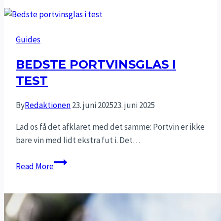
i
test
Guides
BEDSTE PORTVINSGLAS I
TEST
By
Redaktionen
23. juni 2025
23. juni 2025
Lad os få det afklaret med det samme: Portvin er ikke
bare vin med lidt ekstra fut i. Det…
Bedste
Read More
portvinsglas
i
test