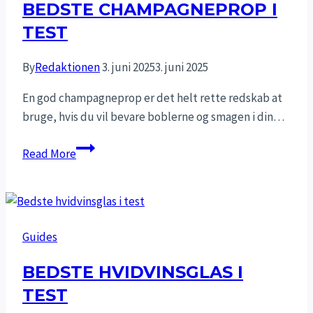
BEDSTE CHAMPAGNEPROP I
TEST
By
Redaktionen
3. juni 2025
3. juni 2025
En god champagneprop er det helt rette redskab at
bruge, hvis du vil bevare boblerne og smagen i din…
Bedste
Read More
champagneprop
i
test
Guides
BEDSTE HVIDVINSGLAS I
TEST