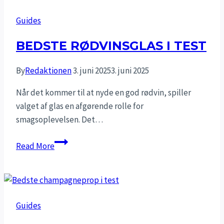
Guides
BEDSTE RØDVINSGLAS I TEST
By
Redaktionen
3. juni 2025
3. juni 2025
Når det kommer til at nyde en god rødvin, spiller
valget af glas en afgørende rolle for
smagsoplevelsen. Det…
Bedste
Read More
rødvinsglas
i
test
Guides