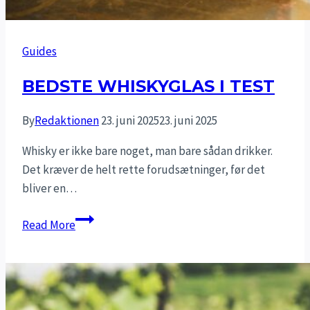
Guides
BEDSTE WHISKYGLAS I TEST
By
Redaktionen
23. juni 2025
23. juni 2025
Whisky er ikke bare noget, man bare sådan drikker.
Det kræver de helt rette forudsætninger, før det
bliver en…
Bedste
Read More
whiskyglas
i
test