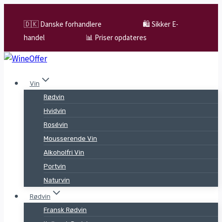
Skip
to
🇩🇰 Danske forhandlere
🛍️ Sikker E-
content
handel
📊 Priser opdateres
Vin
Rødvin
Hvidvin
Rosévin
Mousserende Vin
Alkoholfri Vin
Portvin
Naturvin
Rødvin
Fransk Rødvin