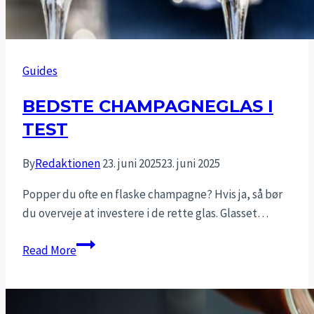
Guides
BEDSTE CHAMPAGNEGLAS I
TEST
By
Redaktionen
23. juni 2025
23. juni 2025
Popper du ofte en flaske champagne? Hvis ja, så bør
du overveje at investere i de rette glas. Glasset…
Bedste
Read More
champagneglas
i
test