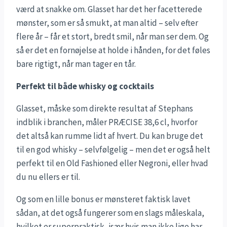
værd at snakke om. Glasset har det her facetterede
mønster, som er så smukt, at man altid – selv efter
flere år – får et stort, bredt smil, når man ser dem. Og
så er det en fornøjelse at holde i hånden, for det føles
bare rigtigt, når man tager en tår.
Perfekt til både whisky og cocktails
Glasset, måske som direkte resultat af Stephans
indblik i branchen, måler PRÆCISE 38,6 cl, hvorfor
det altså kan rumme lidt af hvert. Du kan bruge det
til en god whisky – selvfølgelig – men det er også helt
perfekt til en Old Fashioned eller Negroni, eller hvad
du nu ellers er til.
Og som en lille bonus er mønsteret faktisk lavet
sådan, at det også fungerer som en slags måleskala,
hvilket er superpraktisk, især hvis man ikke lige har