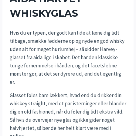
WHISKYGLAS
Hvis du er typen, der godt kan lide at læne dig lidt
tilbage, smække fødderne op og nyde en god whisky
uden alt for meget hurlumhej – så sidder Harvey-
glasset fra aida lige i skabet. Det har den klassiske
tunge fornemmelse i hånden, og det facetslebne
mønster gør, at det ser dyrere ud, end det egentlig
er.
Glasset føles bare lækkert, hvad end du drikker din
whiskey straight, med et par isterninger eller blander
dig en old fashioned, når du føler dig lidt ekstra vild.
Så hvis du overvejer nye glas og ikke gider noget
halvhjertet, så bør de her helt klart være med i