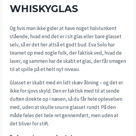
WHISKYGLAS
Og hvis man ikke gider at have noget halvlunkent
stående, hvad end det er i sit glas eller bare glasset
selv, så er det her altså et godt bud. Eva Solo har
teamet op med nogle folk, der faktisk ved, hvad de
laver, og sammen har de skabt et glas, der får smagen
til at spille på et helt nyt niveau.
Glasset er skabt med en lidt skæv åbning – og det er
ikke for sjovs skyld. Den er faktisk med til at sende
duften direkte op i næsen, så du får hele oplevelsen
med, uden at skulle snurre glasset rundt. På den
måde føles det hele ret gennemført, men uden at
det bliver for stift.