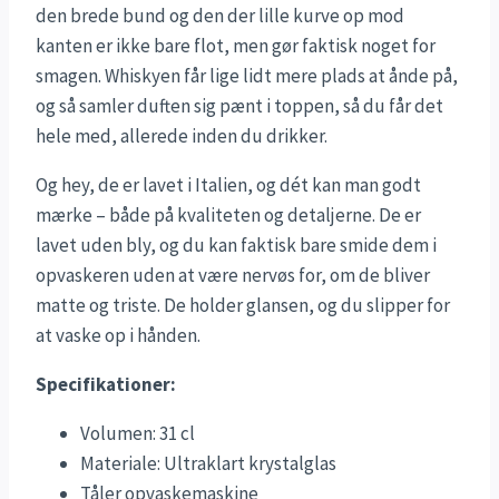
den brede bund og den der lille kurve op mod
kanten er ikke bare flot, men gør faktisk noget for
smagen. Whiskyen får lige lidt mere plads at ånde på,
og så samler duften sig pænt i toppen, så du får det
hele med, allerede inden du drikker.
Og hey, de er lavet i Italien, og dét kan man godt
mærke – både på kvaliteten og detaljerne. De er
lavet uden bly, og du kan faktisk bare smide dem i
opvaskeren uden at være nervøs for, om de bliver
matte og triste. De holder glansen, og du slipper for
at vaske op i hånden.
Specifikationer:
Volumen: 31 cl
Materiale: Ultraklart krystalglas
Tåler opvaskemaskine