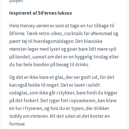
puljen.
Inspireret af 50’ernes luksus
Hele Harvey-serien er som at tage en tur tilbage til
50’erne. Tænk retro-vibes, cocktails før aftensmad og
pænt tøj til hverdagsmiddagen. Det klassiske
mønster leger med lyset og giver bare lidt mere spil
på bordet, uanset om det er en hyggelig tirsdag eller
du har hele banden på besøg til drinks.
Og det er ikke bare et glas, der ser godt ud, for det
kan også holde til noget. Det er lavet i solidt
sodaglas, som ikke går i stykker, bare fordi du kigger
på det forkert. Det ryger fint i opvaskeren, kan klare
en tur i fryseren, og hvis du er typen, der drikker
toddy om vinteren. Alt det uden at det koster en
formue.