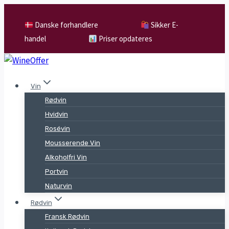
Skip
to
Danske forhandlere
Sikker E-
content
handel
Priser opdateres
Vin
Rødvin
Hvidvin
Rosévin
Mousserende Vin
Alkoholfri Vin
Portvin
Naturvin
Rødvin
Fransk Rødvin