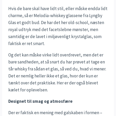
Hvis de bare skal have lidt stil, eller måske endda lidt
charme, så er Melodia-whiskey glassene fra Lyngby
Glas et godt bud. De har det her old-school, næsten
royal udtryk med det facetslebne mønster, men
samtidig er de lavet i miljøvenligt krystalglas, som
faktisk er ret smart.
Og det kan måske virke lidt overdrevet, men det er
bare sandheden, at så snart du har prøvet at tage en
tår whisky fra sådan et glas, så ved du, hvad vi mener.
Det er nemlig heller ikke et glas, hvor der kun er
tænkt over det praktiske. Her er der også blevet
kælet for oplevelsen.
Designet til smag og atmosfære
Der er faktisk en mening med galskaben i formen –