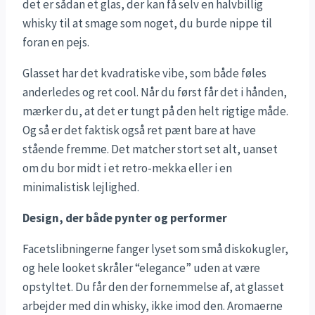
det er sådan et glas, der kan få selv en halvbillig
whisky til at smage som noget, du burde nippe til
foran en pejs.
Glasset har det kvadratiske vibe, som både føles
anderledes og ret cool. Når du først får det i hånden,
mærker du, at det er tungt på den helt rigtige måde.
Og så er det faktisk også ret pænt bare at have
stående fremme. Det matcher stort set alt, uanset
om du bor midt i et retro-mekka eller i en
minimalistisk lejlighed.
Design, der både pynter og performer
Facetslibningerne fanger lyset som små diskokugler,
og hele looket skråler “elegance” uden at være
opstyltet. Du får den der fornemmelse af, at glasset
arbejder med din whisky, ikke imod den. Aromaerne