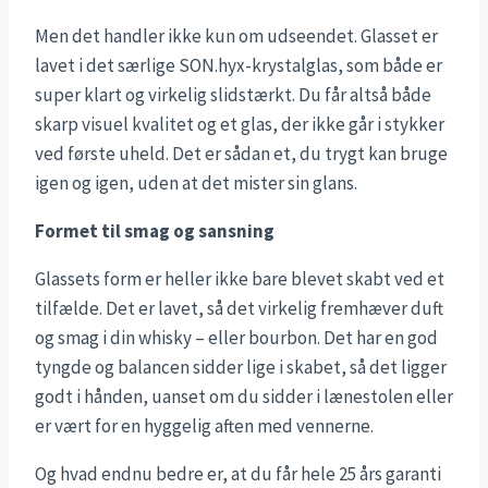
Men det handler ikke kun om udseendet. Glasset er
lavet i det særlige SON.hyx-krystalglas, som både er
super klart og virkelig slidstærkt. Du får altså både
skarp visuel kvalitet og et glas, der ikke går i stykker
ved første uheld. Det er sådan et, du trygt kan bruge
igen og igen, uden at det mister sin glans.
Formet til smag og sansning
Glassets form er heller ikke bare blevet skabt ved et
tilfælde. Det er lavet, så det virkelig fremhæver duft
og smag i din whisky – eller bourbon. Det har en god
tyngde og balancen sidder lige i skabet, så det ligger
godt i hånden, uanset om du sidder i lænestolen eller
er vært for en hyggelig aften med vennerne.
Og hvad endnu bedre er, at du får hele 25 års garanti