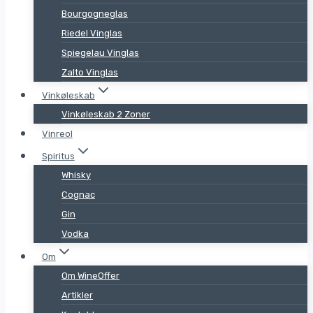
Bourgogneglas
Riedel Vinglas
Spiegelau Vinglas
Zalto Vinglas
Vinkøleskab
Vinkøleskab 2 Zoner
Vinreol
Spiritus
Whisky
Cognac
Gin
Vodka
Om
Om WineOffer
Artikler