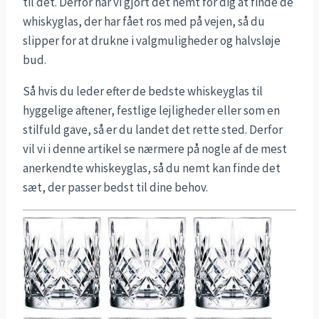
til det. Derfor har vi gjort det nemt for dig at finde de
whiskyglas, der har fået ros med på vejen, så du
slipper for at drukne i valgmuligheder og halvsløje
bud.
Så hvis du leder efter de bedste whiskeyglas til
hyggelige aftener, festlige lejligheder eller som en
stilfuld gave, så er du landet det rette sted. Derfor
vil vi i denne artikel se nærmere på nogle af de mest
anerkendte whiskeyglas, så du nemt kan finde det
sæt, der passer bedst til dine behov.