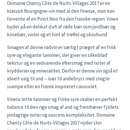
Domaine Chanzy Côte de Nuits-Villages 2017 er en
klassisk Bourgogne-vin med al den finesse, man kan
forvente af en Pinot Noir fra den franske region. Vinen
byder på en delikat duft af røde bær som jordbær og
kirsebær, violer og et hint af trøffel og skovbund.
Smagen af denne rødvin er særligt præget af en frisk
syre og elegante tanniner, der giver en silkeblød
tekstur og en vedvarende eftersmag med noter af
krydderier og mineralitet. Derfor er denne vin også et
ideelt valg til and – især til andebryst med stegte
svampe eller en fransk inspireret cassoulet.
Vinens lette tanniner og friske syre skaber en perfekt
balance til den rige smag af and og fremhæver fyldets
jordagtige noter og saucens kompleksitet. Domaine
Chanzy Côte de Nuits-Villages 2017 nyder stor