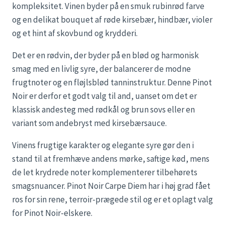
kompleksitet. Vinen byder på en smuk rubinrød farve
og en delikat bouquet af røde kirsebær, hindbær, violer
og et hint af skovbund og krydderi.
Det er en rødvin, der byder på en blød og harmonisk
smag med en livlig syre, der balancerer de modne
frugtnoter og en fløjlsblød tanninstruktur. Denne Pinot
Noir er derfor et godt valg til and, uanset om det er
klassisk andesteg med rødkål og brun sovs eller en
variant som andebryst med kirsebærsauce.
Vinens frugtige karakter og elegante syre gør den i
stand til at fremhæve andens mørke, saftige kød, mens
de let krydrede noter komplementerer tilbehørets
smagsnuancer. Pinot Noir Carpe Diem har i høj grad fået
ros for sin rene, terroir-prægede stil og er et oplagt valg
for Pinot Noir-elskere.