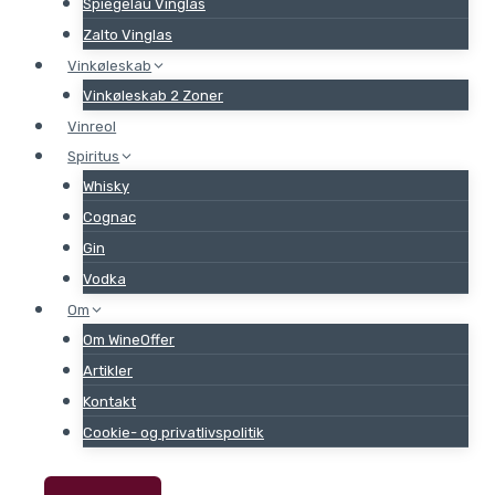
Spiegelau Vinglas
Zalto Vinglas
Vinkøleskab
Vinkøleskab 2 Zoner
Vinreol
Spiritus
Whisky
Cognac
Gin
Vodka
Om
Om WineOffer
Artikler
Kontakt
Cookie- og privatlivspolitik