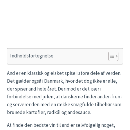
Indholdsfortegnelse
And er en klassisk og elsket spise i store dele af verden.
Det gælder også i Danmark, hvor det dog ikke er alle,
der spiser and hele året. Derimod er det især i
forbindelse med julen, at danskerne finder anden frem
og serverer den med en række smagfulde tilbehør som
brunede kartofler, rødkål og andesauce.
At finde den bedste vin til and er selvfølgelig noget,