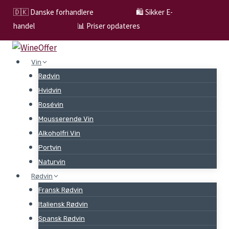
Skip
🇩🇰 Danske forhandlere
🛍️ Sikker E-
to
handel
📊 Priser opdateres
content
Vin
Rødvin
Hvidvin
Rosévin
Mousserende Vin
Alkoholfri Vin
Portvin
Naturvin
Rødvin
Fransk Rødvin
Italiensk Rødvin
Spansk Rødvin