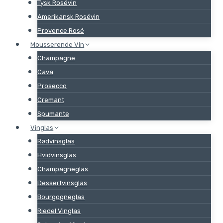
Tysk Rosévin
Amerikansk Rosévin
Provence Rosé
Mousserende Vin
Champagne
Cava
Prosecco
Cremant
Spumante
Vinglas
Rødvinsglas
Hvidvinsglas
Champagneglas
Dessertvinsglas
Bourgogneglas
Riedel Vinglas