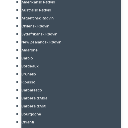
Amerikansk Rødvin
Australsk Rødvin
Argentinsk Rødvin
Chilensk Rødvin
Sydafrikansk Rødvin
New Zealandsk Rødvin
Amarone
Barolo
Bordeaux
Brunello
Ripasso
Barbaresco
Barbera d’Alba
Barbera d’Asti
Bourgogne
Chianti