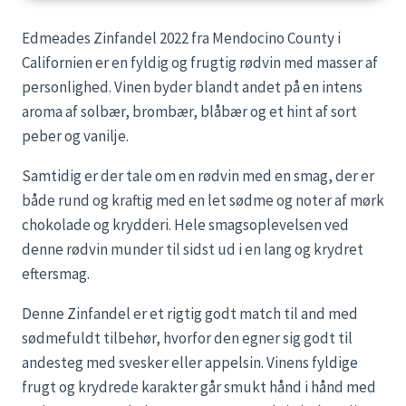
Edmeades Zinfandel 2022 fra Mendocino County i
Californien er en fyldig og frugtig rødvin med masser af
personlighed. Vinen byder blandt andet på en intens
aroma af solbær, brombær, blåbær og et hint af sort
peber og vanilje.
Samtidig er der tale om en rødvin med en smag, der er
både rund og kraftig med en let sødme og noter af mørk
chokolade og krydderi. Hele smagsoplevelsen ved
denne rødvin munder til sidst ud i en lang og krydret
eftersmag.
Denne Zinfandel er et rigtig godt match til and med
sødmefuldt tilbehør, hvorfor den egner sig godt til
andesteg med svesker eller appelsin. Vinens fyldige
frugt og krydrede karakter går smukt hånd i hånd med