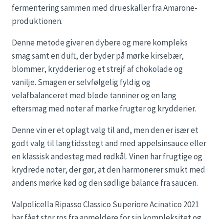
fermentering sammen med drueskaller fra Amarone-
produktionen.
Denne metode giver en dybere og mere kompleks
smag samt en duft, der byder på mørke kirsebær,
blommer, krydderier og et strejf af chokolade og
vanilje. Smagen er selvfølgelig fyldig og
velafbalanceret med bløde tanniner og en lang
eftersmag med noter af mørke frugter og krydderier.
Denne vin er et oplagt valg til and, men den er især et
godt valg til langtidsstegt and med appelsinsauce eller
en klassisk andesteg med rødkål. Vinen har frugtige og
krydrede noter, der gør, at den harmonerer smukt med
andens mørke kød og den sødlige balance fra saucen.
Valpolicella Ripasso Classico Superiore Acinatico 2021
har fået stor ros fra anmeldere for sin kompleksitet og