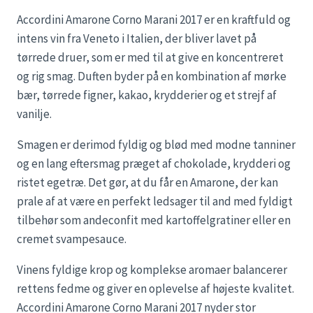
Accordini Amarone Corno Marani 2017 er en kraftfuld og
intens vin fra Veneto i Italien, der bliver lavet på
tørrede druer, som er med til at give en koncentreret
og rig smag. Duften byder på en kombination af mørke
bær, tørrede figner, kakao, krydderier og et strejf af
vanilje.
Smagen er derimod fyldig og blød med modne tanniner
og en lang eftersmag præget af chokolade, krydderi og
ristet egetræ. Det gør, at du får en Amarone, der kan
prale af at være en perfekt ledsager til and med fyldigt
tilbehør som andeconfit med kartoffelgratiner eller en
cremet svampesauce.
Vinens fyldige krop og komplekse aromaer balancerer
rettens fedme og giver en oplevelse af højeste kvalitet.
Accordini Amarone Corno Marani 2017 nyder stor