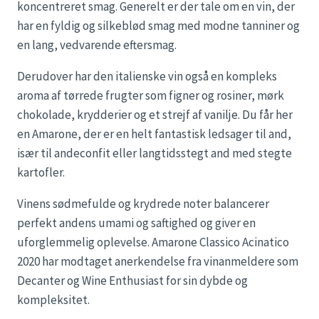
koncentreret smag. Generelt er der tale om en vin, der
har en fyldig og silkeblød smag med modne tanniner og
en lang, vedvarende eftersmag.
Derudover har den italienske vin også en kompleks
aroma af tørrede frugter som figner og rosiner, mørk
chokolade, krydderier og et strejf af vanilje. Du får her
en Amarone, der er en helt fantastisk ledsager til and,
især til andeconfit eller langtidsstegt and med stegte
kartofler.
Vinens sødmefulde og krydrede noter balancerer
perfekt andens umami og saftighed og giver en
uforglemmelig oplevelse. Amarone Classico Acinatico
2020 har modtaget anerkendelse fra vinanmeldere som
Decanter og Wine Enthusiast for sin dybde og
kompleksitet.