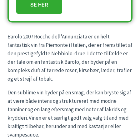
SE HER
Barolo 2007 Rocche dell’Annunziata er en helt
fantastisk vin fra Piemonte i Italien, der er fremstillet af
den prestigefyldte Nebbiolo-drue. I dette tilfælde er
der tale om en fantastisk Barolo, der byder på en
kompleks duft af tørrede roser, kirsebær, læder, trøfler
og et strejf af tobak.
Den sublime vin byder på en smag, der kan bryste sig af
at være både intens og struktureret med modne
tanniner og en lang eftersmag med noter af lakrids og
krydderi. Vinen er et særligt godt valg valg til and med
kraftigt tilbehør, herunder and med kastanjer eller
svampesauce.