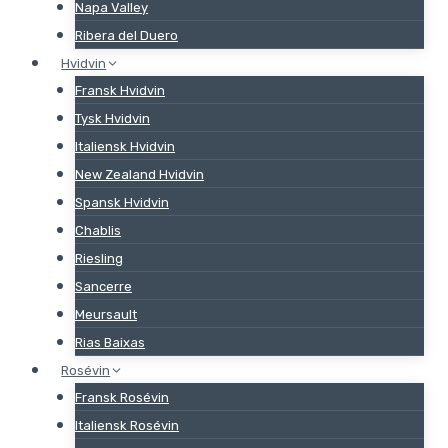
Napa Valley
Ribera del Duero
Hvidvin
Fransk Hvidvin
Tysk Hvidvin
Italiensk Hvidvin
New Zealand Hvidvin
Spansk Hvidvin
Chablis
Riesling
Sancerre
Meursault
Rias Baixas
Rosévin
Fransk Rosévin
Italiensk Rosévin