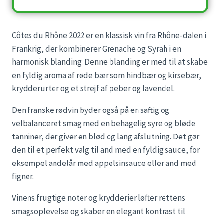
Côtes du Rhône 2022 er en klassisk vin fra Rhône-dalen i
Frankrig, der kombinerer Grenache og Syrah i en
harmonisk blanding. Denne blanding er med til at skabe
en fyldig aroma af røde bær som hindbær og kirsebær,
krydderurter og et strejf af peber og lavendel.
Den franske rødvin byder også på en saftig og
velbalanceret smag med en behagelig syre og bløde
tanniner, der giver en blød og lang afslutning. Det gør
den til et perfekt valg til and med en fyldig sauce, for
eksempel andelår med appelsinsauce eller and med
figner.
Vinens frugtige noter og krydderier løfter rettens
smagsoplevelse og skaber en elegant kontrast til