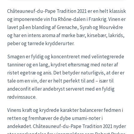
Châteauneuf-du-Pape Tradition 2021 er en helt klassisk
og imponerende vin fra Rhône-dalen i Frankrig. Vinen er
lavet på en blanding af Grenache, Syrah og Mourvèdre
og har en intens aroma af mørke bær, kirsebær, lakrids,
peber og tørrede krydderurter.
Smagen er fyldig og koncentreret med velintegrerede
tanniner og en lang, krydret eftersmag med noter af
ristet egetræ og anis. Det betyder naturligvis, at der er
tale om en vin, der er helt perfekt til and – især til
andeconfit eller andebryst serveret med en fyldig
rødvinssauce.
Vinens kraft og krydrede karakter balancerer fedmen i
retten og fremhæver de dybe umami-noter i
andekødet. Châteauneuf-du-Pape Tradition 2021 nyder