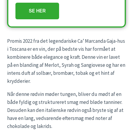
SE HER
Promis 2022 fra det legendariske Ca’ Marcanda Gaja-hus
i Toscana er en vin, der på bedste vis har formået at
kombinere både elegance og kraft. Denne vin er lavet
på en blanding af Merlot, Syrah og Sangiovese og har en
intens duft af solbær, brombær, tobak og et hint af
krydderier.
Når denne rødvin møder tungen, bliver du mødt af en
både fyldig og struktureret smag med bløde tanniner.
Desuden kan den italienske rødvin også bryste sig af at
have en lang, vedvarende eftersmag med noter af
chokolade og lakrids.