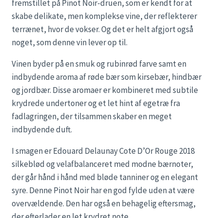
fremstillet på Pinot Noir-druen, som er kendt for at
skabe delikate, men komplekse vine, der reflekterer
terrænet, hvor de vokser. Og det er helt afgjort også
noget, som denne vin lever op til.
Vinen byder på en smuk og rubinrød farve samt en
indbydende aroma af røde bær som kirsebær, hindbær
og jordbær. Disse aromaer er kombineret med subtile
krydrede undertoner og et let hint af egetræ fra
fadlagringen, der tilsammen skaber en meget
indbydende duft.
I smagen er Edouard Delaunay Cote D’Or Rouge 2018
silkeblød og velafbalanceret med modne bærnoter,
der går hånd i hånd med bløde tanniner og en elegant
syre. Denne Pinot Noir har en god fylde uden at være
overvældende. Den har også en behagelig eftersmag,
der efterlader en let krydret note.