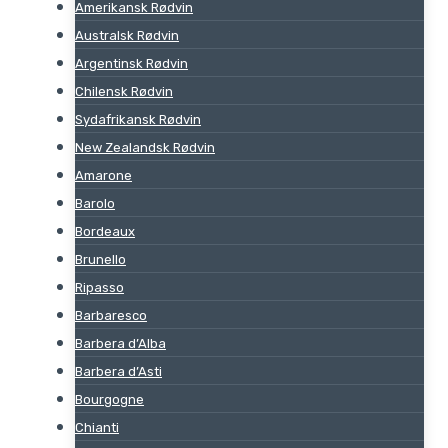
Amerikansk Rødvin
Australsk Rødvin
Argentinsk Rødvin
Chilensk Rødvin
Sydafrikansk Rødvin
New Zealandsk Rødvin
Amarone
Barolo
Bordeaux
Brunello
Ripasso
Barbaresco
Barbera d’Alba
Barbera d’Asti
Bourgogne
Chianti