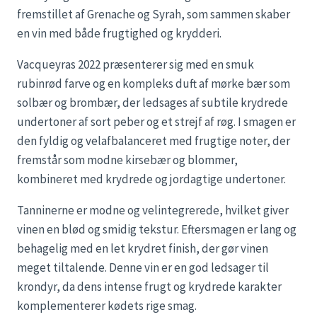
fremstillet af Grenache og Syrah, som sammen skaber
en vin med både frugtighed og krydderi.
Vacqueyras 2022 præsenterer sig med en smuk
rubinrød farve og en kompleks duft af mørke bær som
solbær og brombær, der ledsages af subtile krydrede
undertoner af sort peber og et strejf af røg. I smagen er
den fyldig og velafbalanceret med frugtige noter, der
fremstår som modne kirsebær og blommer,
kombineret med krydrede og jordagtige undertoner.
Tanninerne er modne og velintegrerede, hvilket giver
vinen en blød og smidig tekstur. Eftersmagen er lang og
behagelig med en let krydret finish, der gør vinen
meget tiltalende. Denne vin er en god ledsager til
krondyr, da dens intense frugt og krydrede karakter
komplementerer kødets rige smag.