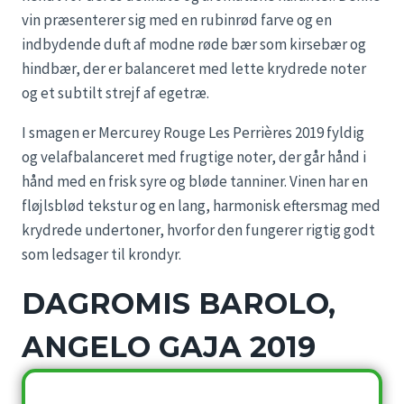
vin præsenterer sig med en rubinrød farve og en
indbydende duft af modne røde bær som kirsebær og
hindbær, der er balanceret med lette krydrede noter
og et subtilt strejf af egetræ.
I smagen er Mercurey Rouge Les Perrières 2019 fyldig
og velafbalanceret med frugtige noter, der går hånd i
hånd med en frisk syre og bløde tanniner. Vinen har en
fløjlsblød tekstur og en lang, harmonisk eftersmag med
krydrede undertoner, hvorfor den fungerer rigtig godt
som ledsager til krondyr.
DAGROMIS BAROLO,
ANGELO GAJA 2019