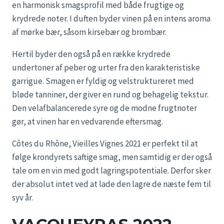
en harmonisk smagsprofil med både frugtige og
krydrede noter. I duften byder vinen på en intens aroma
af mørke bær, såsom kirsebær og brombær.
Hertil byder den også på en række krydrede
undertoner af peber og urter fra den karakteristiske
garrigue. Smagen er fyldig og velstruktureret med
bløde tanniner, der giver en rund og behagelig tekstur.
Den velafbalancerede syre og de modne frugtnoter
gør, at vinen har en vedvarende eftersmag.
Côtes du Rhône, Vieilles Vignes 2021 er perfekt til at
følge krondyrets saftige smag, men samtidig er der også
tale om en vin med godt lagringspotentiale. Derfor sker
der absolut intet ved at lade den lagre de næste fem til
syv år.