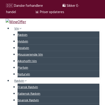
Skip
🇩🇰 Danske forhandlere
🛍️ Sikker E-
to
handel
📊 Priser opdateres
content
Vin
Rødvin
Hvidvin
Rosévin
Mousserende Vin
Alkoholfri Vin
Portvin
Naturvin
Rødvin
Fransk Rødvin
Italiensk Rødvin
Spansk Rødvin