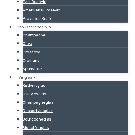
Tysk Rosévin
Amerikansk Rosévin
Provence Rosé
Mousserende Vin
Champagne
Cava
Prosecco
Cremant
Spumante
Vinglas
Rødvinsglas
Hvidvinsglas
Champagneglas
Dessertvinsglas
Bourgogneglas
Riedel Vinglas