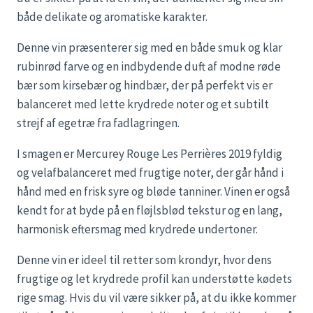
både delikate og aromatiske karakter.
Denne vin præsenterer sig med en både smuk og klar
rubinrød farve og en indbydende duft af modne røde
bær som kirsebær og hindbær, der på perfekt vis er
balanceret med lette krydrede noter og et subtilt
strejf af egetræ fra fadlagringen.
I smagen er Mercurey Rouge Les Perrières 2019 fyldig
og velafbalanceret med frugtige noter, der går hånd i
hånd med en frisk syre og bløde tanniner. Vinen er også
kendt for at byde på en fløjlsblød tekstur og en lang,
harmonisk eftersmag med krydrede undertoner.
Denne vin er ideel til retter som krondyr, hvor dens
frugtige og let krydrede profil kan understøtte kødets
rige smag. Hvis du vil være sikker på, at du ikke kommer