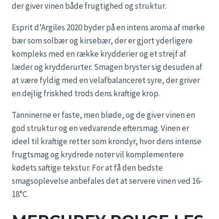
der giver vinen både frugtighed og struktur.
Esprit d’Argiles 2020 byder på en intens aroma af mørke
bær som solbær og kirsebær, der er gjort yderligere
kompleks med en række krydderier og et strejf af
læder og krydderurter. Smagen bryster sig desuden af
at være fyldig med en velafbalanceret syre, der griver
en dejlig friskhed trods dens kraftige krop.
Tanninerne er faste, men bløde, og de giver vinen en
god struktur og en vedvarende eftersmag. Vinen er
ideel til kraftige retter som krondyr, hvor dens intense
frugtsmag og krydrede noter vil komplementere
kødets saftige tekstur. For at få den bedste
smagsoplevelse anbefales det at servere vinen ved 16-
18°C.