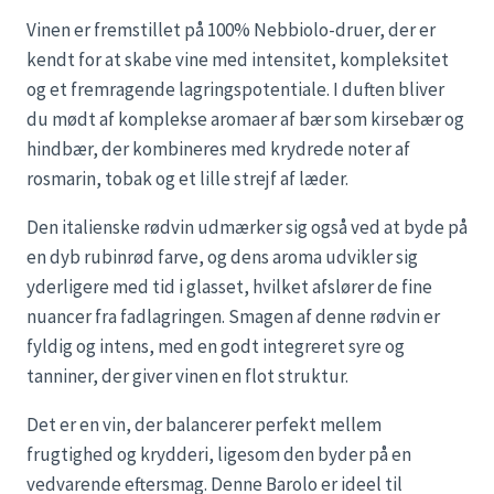
Vinen er fremstillet på 100% Nebbiolo-druer, der er
kendt for at skabe vine med intensitet, kompleksitet
og et fremragende lagringspotentiale. I duften bliver
du mødt af komplekse aromaer af bær som kirsebær og
hindbær, der kombineres med krydrede noter af
rosmarin, tobak og et lille strejf af læder.
Den italienske rødvin udmærker sig også ved at byde på
en dyb rubinrød farve, og dens aroma udvikler sig
yderligere med tid i glasset, hvilket afslører de fine
nuancer fra fadlagringen. Smagen af denne rødvin er
fyldig og intens, med en godt integreret syre og
tanniner, der giver vinen en flot struktur.
Det er en vin, der balancerer perfekt mellem
frugtighed og krydderi, ligesom den byder på en
vedvarende eftersmag. Denne Barolo er ideel til