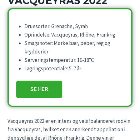
VACQUEYRAS 2022
Druesorter: Grenache, Syrah
Oprindelse: Vacqueyras, Rhône, Frankrig
Smagsnoter: Mørke bær, peber, røg og
krydderier
Serveringstemperatur: 16-18°C
Lagringspotentiale: 5-7 år
SE HER
Vacqueyras 2022 er en intens og velafbalanceret rødvin
fra Vacqueyras, hvilket er en anerkendt appellation i
den sydlige del af Rhône i Frankrig. Denne vin er