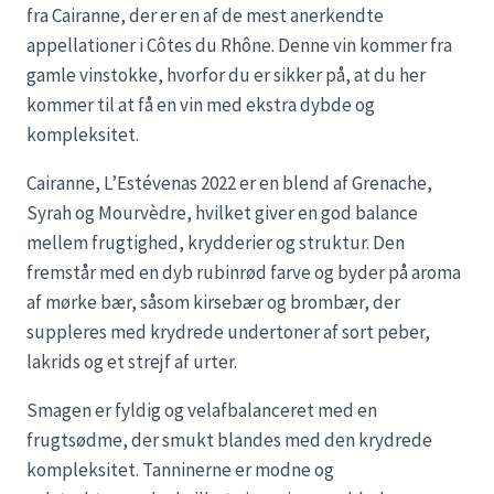
fra Cairanne, der er en af de mest anerkendte
appellationer i Côtes du Rhône. Denne vin kommer fra
gamle vinstokke, hvorfor du er sikker på, at du her
kommer til at få en vin med ekstra dybde og
kompleksitet.
Cairanne, L’Estévenas 2022 er en blend af Grenache,
Syrah og Mourvèdre, hvilket giver en god balance
mellem frugtighed, krydderier og struktur. Den
fremstår med en dyb rubinrød farve og byder på aroma
af mørke bær, såsom kirsebær og brombær, der
suppleres med krydrede undertoner af sort peber,
lakrids og et strejf af urter.
Smagen er fyldig og velafbalanceret med en
frugtsødme, der smukt blandes med den krydrede
kompleksitet. Tanninerne er modne og