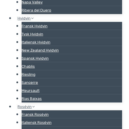
Napa Valley
Ribera del Duero
Hvidvin
Fransk Hvidvin
Tysk Hvidvin
Italiensk Hvidvin
New Zealand Hvidvin
Spansk Hvidvin
Chablis
Riesling
Sancerre
Meursault
Rias Baixas
Rosévin
Fransk Rosévin
Italiensk Rosévin