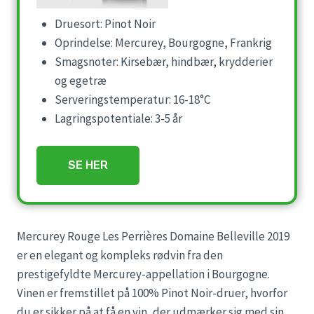
Druesort: Pinot Noir
Oprindelse: Mercurey, Bourgogne, Frankrig
Smagsnoter: Kirsebær, hindbær, krydderier
og egetræ
Serveringstemperatur: 16-18°C
Lagringspotentiale: 3-5 år
SE HER
Mercurey Rouge Les Perrières Domaine Belleville 2019
er en elegant og kompleks rødvin fra den
prestigefyldte Mercurey-appellation i Bourgogne.
Vinen er fremstillet på 100% Pinot Noir-druer, hvorfor
du er sikker på at få en vin, der udmærker sig med sin