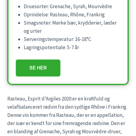
Druesorter: Grenache, Syrah, Mourvèdre
Oprindelse: Rasteau, Rhône, Frankrig
Smagsnoter: Mørke bær, krydderier, læder
og urter
Serveringstemperatur: 16-18°C
Lagringspotentiale: 5-7 år
SE HER
Rasteau, Esprit d’Argiles 2020 er en kraftfuld og
velafbalanceret rødvin fra den sydlige Rhône i Frankrig.
Denne vin kommer fra Rasteau, der er en appellation,
der især er kendt for sine fremragende rødvine. Den er
en blanding af Grenache, Syrah og Mourvèdre-druer,