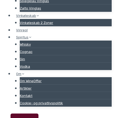
Spiegelau Vinglas
Zalto Vinglas
Vinkøleskab
Vinkøleskab 2 Zoner
Vinreol
Spiritus
Whisky
Cognac
Gin
Vodka
Om
Om WineOffer
Artikler
Kontakt
Cookie- og privatlivspolitik