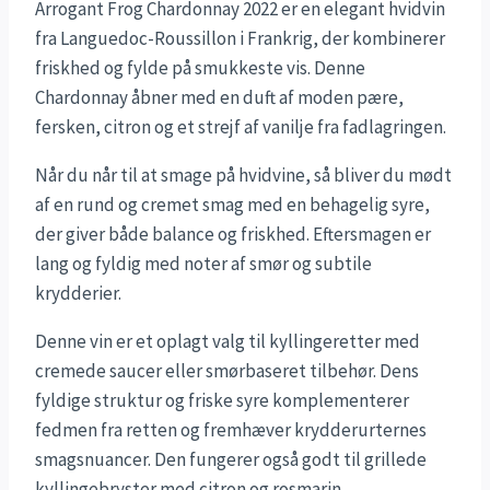
Arrogant Frog Chardonnay 2022 er en elegant hvidvin
fra Languedoc-Roussillon i Frankrig, der kombinerer
friskhed og fylde på smukkeste vis. Denne
Chardonnay åbner med en duft af moden pære,
fersken, citron og et strejf af vanilje fra fadlagringen.
Når du når til at smage på hvidvine, så bliver du mødt
af en rund og cremet smag med en behagelig syre,
der giver både balance og friskhed. Eftersmagen er
lang og fyldig med noter af smør og subtile
krydderier.
Denne vin er et oplagt valg til kyllingeretter med
cremede saucer eller smørbaseret tilbehør. Dens
fyldige struktur og friske syre komplementerer
fedmen fra retten og fremhæver krydderurternes
smagsnuancer. Den fungerer også godt til grillede
kyllingebryster med citron og rosmarin.