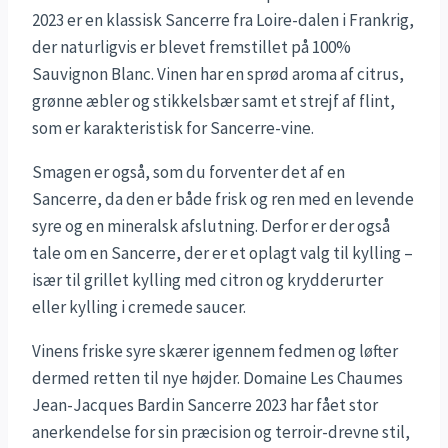
2023 er en klassisk Sancerre fra Loire-dalen i Frankrig,
der naturligvis er blevet fremstillet på 100%
Sauvignon Blanc. Vinen har en sprød aroma af citrus,
grønne æbler og stikkelsbær samt et strejf af flint,
som er karakteristisk for Sancerre-vine.
Smagen er også, som du forventer det af en
Sancerre, da den er både frisk og ren med en levende
syre og en mineralsk afslutning. Derfor er der også
tale om en Sancerre, der er et oplagt valg til kylling –
især til grillet kylling med citron og krydderurter
eller kylling i cremede saucer.
Vinens friske syre skærer igennem fedmen og løfter
dermed retten til nye højder. Domaine Les Chaumes
Jean-Jacques Bardin Sancerre 2023 har fået stor
anerkendelse for sin præcision og terroir-drevne stil,