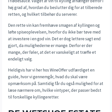
i flødesauce. Valget af vin til kylling afhænger derfor i
høj grad af, hvordan du beslutter dig for at tilberede
retten, og hvilket tilbehør du serverer.
Den rette vin kan fremhæve smagen af kyllingen og
løfte spiseoplevelsen, hvorfor du ikke bør tøve med
at investere i en god vin. Det er dog lettere sagt end
gjort, da mulighederne er mange. Derfor er der
mange, der føler, at det er vanskeligt at træffe et
endeligt valg.
Heldigvis har vi her hos WineOffer udfærdiget en
guide, hvor vi gennemgår, hvad du skal være
opmærksom på. Samtidig får du også mulighed for at
læse nærmere om, hvilke vintyper, der passer bedst
til forskellige kyllingeretter.