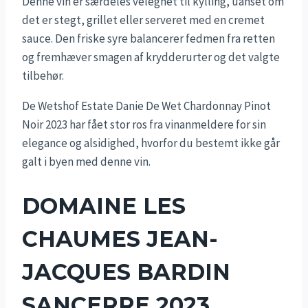
Denne vin er særdeles velegnet til kylling, uanset om
det er stegt, grillet eller serveret med en cremet
sauce. Den friske syre balancerer fedmen fra retten
og fremhæver smagen af krydderurter og det valgte
tilbehør.
De Wetshof Estate Danie De Wet Chardonnay Pinot
Noir 2023 har fået stor ros fra vinanmeldere for sin
elegance og alsidighed, hvorfor du bestemt ikke går
galt i byen med denne vin.
DOMAINE LES
CHAUMES JEAN-
JACQUES BARDIN
SANCERRE 2023