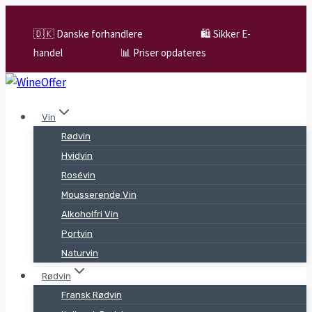
Skip
to
🇩🇰 Danske forhandlere
🛍️ Sikker E-
content
handel
📊 Priser opdateres
Vin
Rødvin
Hvidvin
Rosévin
Mousserende Vin
Alkoholfri Vin
Portvin
Naturvin
Rødvin
Fransk Rødvin