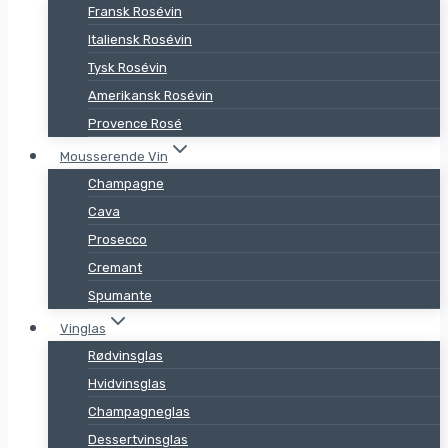
Fransk Rosévin
Italiensk Rosévin
Tysk Rosévin
Amerikansk Rosévin
Provence Rosé
Mousserende Vin
Champagne
Cava
Prosecco
Cremant
Spumante
Vinglas
Rødvinsglas
Hvidvinsglas
Champagneglas
Dessertvinsglas