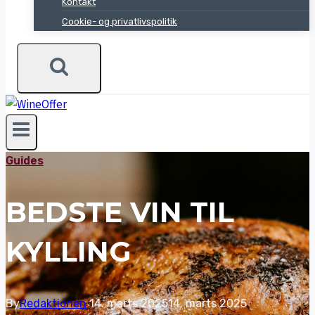
Kontakt
Cookie- og privatlivspolitik
Guides
BEDSTE VIN TIL
KYLLING
By
Redaktionen
14. marts 2025
14. marts 2025