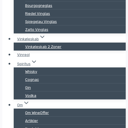
Bourgogneglas
Riedel Vinglas
Spiegelau Vinglas
Zalto Vinglas
Vinkøleskab
Vinkøleskab 2 Zoner
Vinreol
Spiritus
Whisky
Cognac
Gin
Vodka
Om
Om WineOffer
Artikler