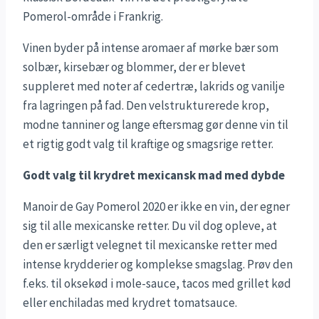
Pomerol-område i Frankrig.
Vinen byder på intense aromaer af mørke bær som
solbær, kirsebær og blommer, der er blevet
suppleret med noter af cedertræ, lakrids og vanilje
fra lagringen på fad. Den velstrukturerede krop,
modne tanniner og lange eftersmag gør denne vin til
et rigtig godt valg til kraftige og smagsrige retter.
Godt valg til krydret mexicansk mad med dybde
Manoir de Gay Pomerol 2020 er ikke en vin, der egner
sig til alle mexicanske retter. Du vil dog opleve, at
den er særligt velegnet til mexicanske retter med
intense krydderier og komplekse smagslag. Prøv den
f.eks. til oksekød i mole-sauce, tacos med grillet kød
eller enchiladas med krydret tomatsauce.