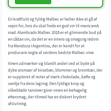
En kraftfuld og fyldig Malbec er heller ikke at gå af
vejen for, hvis du skal finde en god vin til mexicansk
mad. Alambrado Malbec 2018 er et glimrende bud på
en sådan vin, da det er en intens og smagsrig rødvin
fra Mendoza i Argentina, der er kendt for at
producere nogle af verdens bedste Malbec-vine.
Vinen udmærker sig blandt andet ved at byde på
dybe aromaer af kirsebær, blommer og brombær, der
er suppleret af noter af mørk chokolade, kaffe og
vanilje fra dens lagring. Den fyldige krop og
silkebløde tanniner giver vinen en behagelig
eftersmag, der tilmed har en diskret krydret
afslutning.