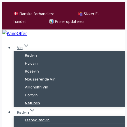
Skip
to
Danske forhandlere
Sikker E-
content
handel
Priser opdateres
Vin
Rødvin
Hvidvin
Rosévin
Mousserende Vin
Alkoholfri Vin
Portvin
Naturvin
Rødvin
Fransk Rødvin