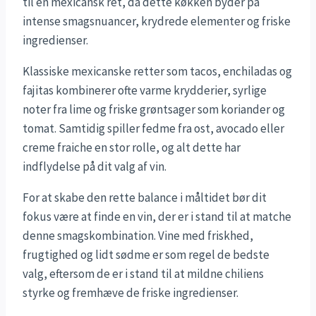
til en mexicansk ret, da dette køkken byder på
intense smagsnuancer, krydrede elementer og friske
ingredienser.
Klassiske mexicanske retter som tacos, enchiladas og
fajitas kombinerer ofte varme krydderier, syrlige
noter fra lime og friske grøntsager som koriander og
tomat. Samtidig spiller fedme fra ost, avocado eller
creme fraiche en stor rolle, og alt dette har
indflydelse på dit valg af vin.
For at skabe den rette balance i måltidet bør dit
fokus være at finde en vin, der er i stand til at matche
denne smagskombination. Vine med friskhed,
frugtighed og lidt sødme er som regel de bedste
valg, eftersom de er i stand til at mildne chiliens
styrke og fremhæve de friske ingredienser.