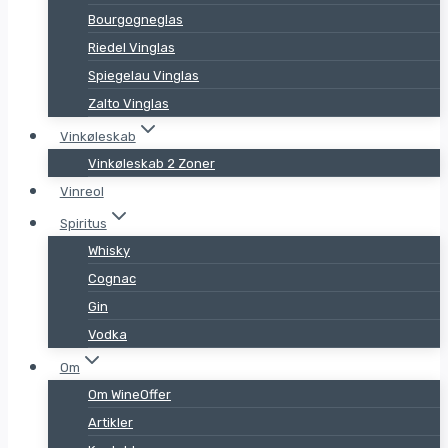
Bourgogneglas
Riedel Vinglas
Spiegelau Vinglas
Zalto Vinglas
Vinkøleskab
Vinkøleskab 2 Zoner
Vinreol
Spiritus
Whisky
Cognac
Gin
Vodka
Om
Om WineOffer
Artikler