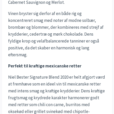
Cabernet Sauvignon og Merlot.
Vinen bryster sig derfor af en både rig og
koncentreret smag med noter af modne solbær,
brombær og blommer, der kombineres med strejf af
krydderier, cedertræ og mørk chokolade. Dens
fyldige krop og velafbalancerede tanniner er også
positive, da det skaber en harmonisk og lang
eftersmag.
Perfekt til kraftige mexicanske retter
Niel Bester Signature Blend 2020 er helt afgjort værd
at fremhæve som en ideel vin til mexicanske retter
med intens smag og kraftige krydderier. Dens kraftige
frugtsmag og krydrede karakter harmonerer godt
med retter som chili con carne, burritos med
oksekød eller grillet svinekød med chipotle-