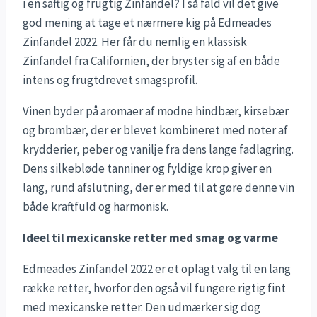
i en saftig og frugtig Zinfandel? I så fald vil det give
god mening at tage et nærmere kig på Edmeades
Zinfandel 2022. Her får du nemlig en klassisk
Zinfandel fra Californien, der bryster sig af en både
intens og frugtdrevet smagsprofil.
Vinen byder på aromaer af modne hindbær, kirsebær
og brombær, der er blevet kombineret med noter af
krydderier, peber og vanilje fra dens lange fadlagring.
Dens silkebløde tanniner og fyldige krop giver en
lang, rund afslutning, der er med til at gøre denne vin
både kraftfuld og harmonisk.
Ideel til mexicanske retter med smag og varme
Edmeades Zinfandel 2022 er et oplagt valg til en lang
række retter, hvorfor den også vil fungere rigtig fint
med mexicanske retter. Den udmærker sig dog