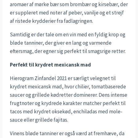
aromaer af mørke bær som brombær og kirsebær, der
er suppleret med noter af peber, vanilje og et strejf
af ristede krydderier fra fadlagringen.
Samtidig er der tale om en vin med en fyldig krop og
bløde tanniner, der giver en lang og varmende
eftersmag, der egner sig perfekt til smagsrige retter.
Perfekt til krydret mexicansk mad
Hierogram Zinfandel 2021 er særligt velegnet til
krydret mexicansk mad, hvor chilier, tomatbaserede
saucer og grillede kødretter dominerer. Dens intense
frugtnoter og krydrede karakter matcher perfekt til
tacos med krydret oksekød, enchiladas med mole-
sauce eller grillede fajitas.
Vinens bløde tanniner er også værd at fremhæve, da