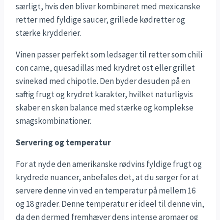
særligt, hvis den bliver kombineret med mexicanske
retter med fyldige saucer, grillede kødretter og
stærke krydderier.
Vinen passer perfekt som ledsager til retter som chili
con carne, quesadillas med krydret ost eller grillet
svinekød med chipotle. Den byder desuden på en
saftig frugt og krydret karakter, hvilket naturligvis
skaber en skøn balance med stærke og komplekse
smagskombinationer.
Servering og temperatur
For at nyde den amerikanske rødvins fyldige frugt og
krydrede nuancer, anbefales det, at du sørger for at
servere denne vin ved en temperatur på mellem 16
og 18 grader. Denne temperatur er ideel til denne vin,
da den dermed fremhæver dens intense aromaer og