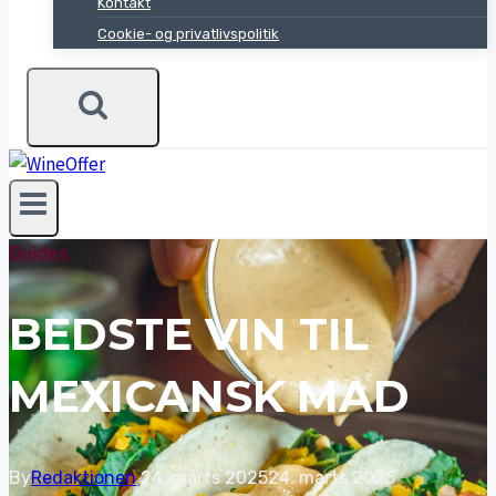
Kontakt
Cookie- og privatlivspolitik
Guides
BEDSTE VIN TIL
MEXICANSK MAD
By
Redaktionen
24. marts 2025
24. marts 2025