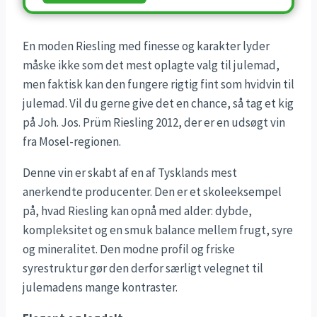
En moden Riesling med finesse og karakter lyder
måske ikke som det mest oplagte valg til julemad,
men faktisk kan den fungere rigtig fint som hvidvin til
julemad. Vil du gerne give det en chance, så tag et kig
på Joh. Jos. Prüm Riesling 2012, der er en udsøgt vin
fra Mosel-regionen.
Denne vin er skabt af en af Tysklands mest
anerkendte producenter. Den er et skoleeksempel
på, hvad Riesling kan opnå med alder: dybde,
kompleksitet og en smuk balance mellem frugt, syre
og mineralitet. Den modne profil og friske
syrestruktur gør den derfor særligt velegnet til
julemadens mange kontraster.