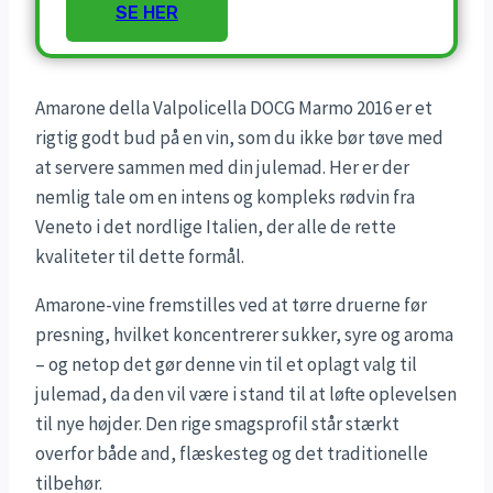
SE HER
Amarone della Valpolicella DOCG Marmo 2016 er et
rigtig godt bud på en vin, som du ikke bør tøve med
at servere sammen med din julemad. Her er der
nemlig tale om en intens og kompleks rødvin fra
Veneto i det nordlige Italien, der alle de rette
kvaliteter til dette formål.
Amarone-vine fremstilles ved at tørre druerne før
presning, hvilket koncentrerer sukker, syre og aroma
– og netop det gør denne vin til et oplagt valg til
julemad, da den vil være i stand til at løfte oplevelsen
til nye højder. Den rige smagsprofil står stærkt
overfor både and, flæskesteg og det traditionelle
tilbehør.