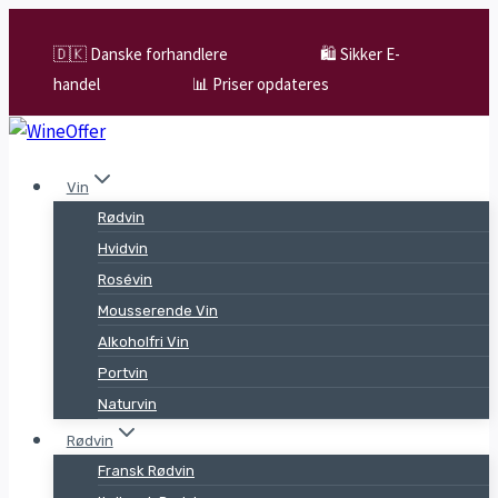
Skip
to
🇩🇰 Danske forhandlere
🛍️ Sikker E-
content
handel
📊 Priser opdateres
Vin
Rødvin
Hvidvin
Rosévin
Mousserende Vin
Alkoholfri Vin
Portvin
Naturvin
Rødvin
Fransk Rødvin