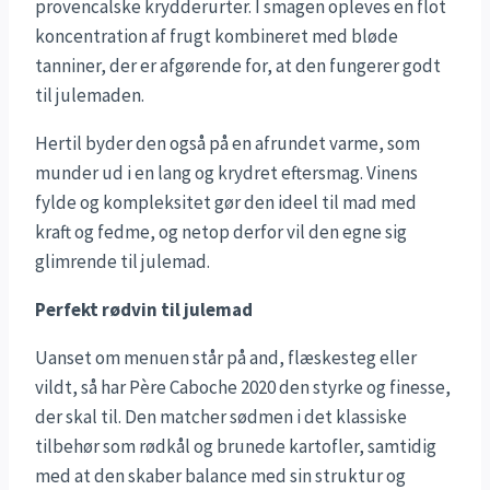
provencalske krydderurter. I smagen opleves en flot
koncentration af frugt kombineret med bløde
tanniner, der er afgørende for, at den fungerer godt
til julemaden.
Hertil byder den også på en afrundet varme, som
munder ud i en lang og krydret eftersmag. Vinens
fylde og kompleksitet gør den ideel til mad med
kraft og fedme, og netop derfor vil den egne sig
glimrende til julemad.
Perfekt rødvin til julemad
Uanset om menuen står på and, flæskesteg eller
vildt, så har Père Caboche 2020 den styrke og finesse,
der skal til. Den matcher sødmen i det klassiske
tilbehør som rødkål og brunede kartofler, samtidig
med at den skaber balance med sin struktur og