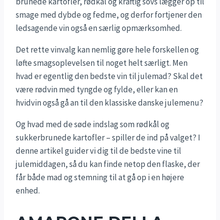
brunede kartofler, rødkål og kraftig sovs lægger op til
smage med dybde og fedme, og derfor fortjener den
ledsagende vin også en særlig opmærksomhed.
Det rette vinvalg kan nemlig gøre hele forskellen og
løfte smagsoplevelsen til noget helt særligt. Men
hvad er egentlig den bedste vin til julemad? Skal det
være rødvin med tyngde og fylde, eller kan en
hvidvin også gå an til den klassiske danske julemenu?
Og hvad med de søde indslag som rødkål og
sukkerbrunede kartofler – spiller de ind på valget? I
denne artikel guider vi dig til de bedste vine til
julemiddagen, så du kan finde netop den flaske, der
får både mad og stemning til at gå op i en højere
enhed.