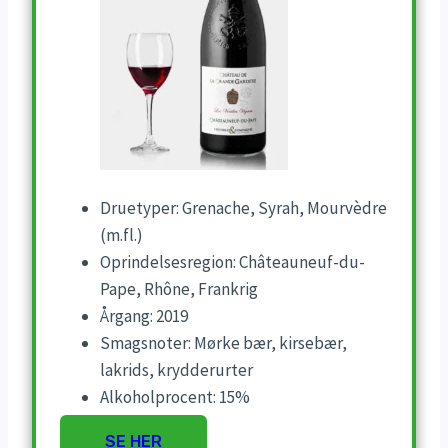
Druetyper: Grenache, Syrah, Mourvèdre
(m.fl.)
Oprindelsesregion: Châteauneuf-du-
Pape, Rhône, Frankrig
Årgang: 2019
Smagsnoter: Mørke bær, kirsebær,
lakrids, krydderurter
Alkoholprocent: 15%
SE HER