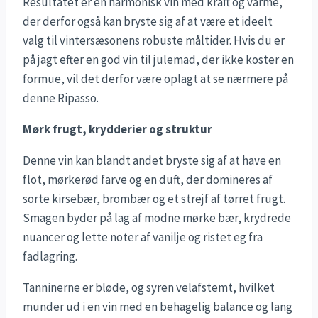
Resultatet er en harmonisk vin med kraft og varme,
der derfor også kan bryste sig af at være et ideelt
valg til vintersæsonens robuste måltider. Hvis du er
på jagt efter en god vin til julemad, der ikke koster en
formue, vil det derfor være oplagt at se nærmere på
denne Ripasso.
Mørk frugt, krydderier og struktur
Denne vin kan blandt andet bryste sig af at have en
flot, mørkerød farve og en duft, der domineres af
sorte kirsebær, brombær og et strejf af tørret frugt.
Smagen byder på lag af modne mørke bær, krydrede
nuancer og lette noter af vanilje og ristet eg fra
fadlagring.
Tanninerne er bløde, og syren velafstemt, hvilket
munder ud i en vin med en behagelig balance og lang