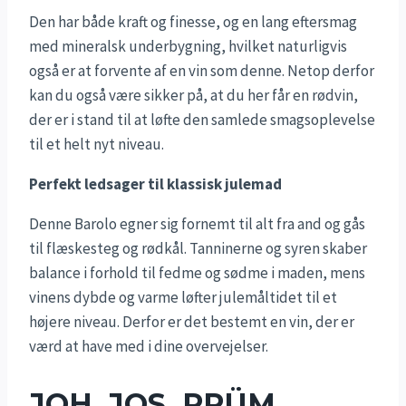
Den har både kraft og finesse, og en lang eftersmag
med mineralsk underbygning, hvilket naturligvis
også er at forvente af en vin som denne. Netop derfor
kan du også være sikker på, at du her får en rødvin,
der er i stand til at løfte den samlede smagsoplevelse
til et helt nyt niveau.
Perfekt ledsager til klassisk julemad
Denne Barolo egner sig fornemt til alt fra and og gås
til flæskesteg og rødkål. Tanninerne og syren skaber
balance i forhold til fedme og sødme i maden, mens
vinens dybde og varme løfter julemåltidet til et
højere niveau. Derfor er det bestemt en vin, der er
værd at have med i dine overvejelser.
JOH. JOS. PRÜM