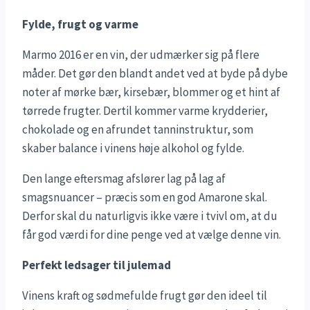
Fylde, frugt og varme
Marmo 2016 er en vin, der udmærker sig på flere
måder. Det gør den blandt andet ved at byde på dybe
noter af mørke bær, kirsebær, blommer og et hint af
tørrede frugter. Dertil kommer varme krydderier,
chokolade og en afrundet tanninstruktur, som
skaber balance i vinens høje alkohol og fylde.
Den lange eftersmag afslører lag på lag af
smagsnuancer – præcis som en god Amarone skal.
Derfor skal du naturligvis ikke være i tvivl om, at du
får god værdi for dine penge ved at vælge denne vin.
Perfekt ledsager til julemad
Vinens kraft og sødmefulde frugt gør den ideel til