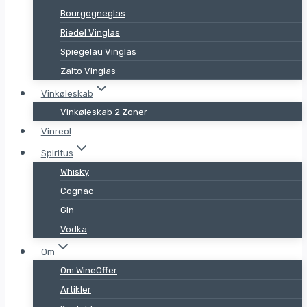
Bourgogneglas
Riedel Vinglas
Spiegelau Vinglas
Zalto Vinglas
Vinkøleskab
Vinkøleskab 2 Zoner
Vinreol
Spiritus
Whisky
Cognac
Gin
Vodka
Om
Om WineOffer
Artikler