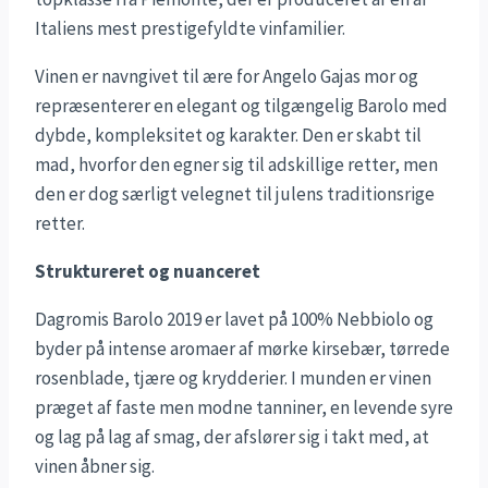
Italiens mest prestigefyldte vinfamilier.
Vinen er navngivet til ære for Angelo Gajas mor og
repræsenterer en elegant og tilgængelig Barolo med
dybde, kompleksitet og karakter. Den er skabt til
mad, hvorfor den egner sig til adskillige retter, men
den er dog særligt velegnet til julens traditionsrige
retter.
Struktureret og nuanceret
Dagromis Barolo 2019 er lavet på 100% Nebbiolo og
byder på intense aromaer af mørke kirsebær, tørrede
rosenblade, tjære og krydderier. I munden er vinen
præget af faste men modne tanniner, en levende syre
og lag på lag af smag, der afslører sig i takt med, at
vinen åbner sig.