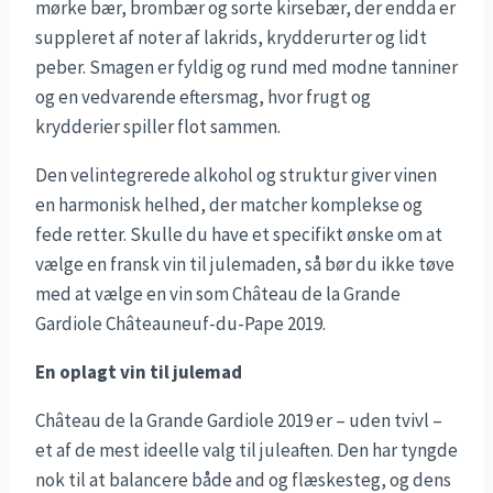
mørke bær, brombær og sorte kirsebær, der endda er
suppleret af noter af lakrids, krydderurter og lidt
peber. Smagen er fyldig og rund med modne tanniner
og en vedvarende eftersmag, hvor frugt og
krydderier spiller flot sammen.
Den velintegrerede alkohol og struktur giver vinen
en harmonisk helhed, der matcher komplekse og
fede retter. Skulle du have et specifikt ønske om at
vælge en fransk vin til julemaden, så bør du ikke tøve
med at vælge en vin som Château de la Grande
Gardiole Châteauneuf-du-Pape 2019.
En oplagt vin til julemad
Château de la Grande Gardiole 2019 er – uden tvivl –
et af de mest ideelle valg til juleaften. Den har tyngde
nok til at balancere både and og flæskesteg, og dens