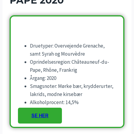
PAPE 2020
Druetyper: Overvejende Grenache,
samt Syrah og Mourvèdre
Oprindelsesregion: Châteauneuf-du-
Pape, Rhône, Frankrig
Årgang: 2020
Smagsnoter: Mørke bær, krydderurter,
lakrids, modne kirsebær
Alkoholprocent: 14,5%
SE HER