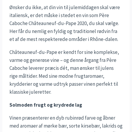
Ønsker du ikke, at din vin til julemiddagen skal være
italiensk, er det måske i stedet en vin som Père
Caboche Châteauneuf-du-Pape 2020, du skal vælge.
Her får du nemlig en fyldig og traditionel rødvin fra
et af de mest respekterede områder i Rhône-dalen.
Châteauneuf-du-Pape er kendt for sine komplekse,
varme og generøse vine – og denne årgang fra Père
Caboche leverer præcis dét, man ønsker til julens
rige måltider. Med sine modne frugtaromaer,
krydderier og varme udtryk passer vinen perfekt til
klassiske juleretter.
Solmoden frugt og krydrede lag
Vinen præsenterer en dyb rubinrød farve og åbner
med aromaer af mørke bær, sorte kirsebær, lakrids og