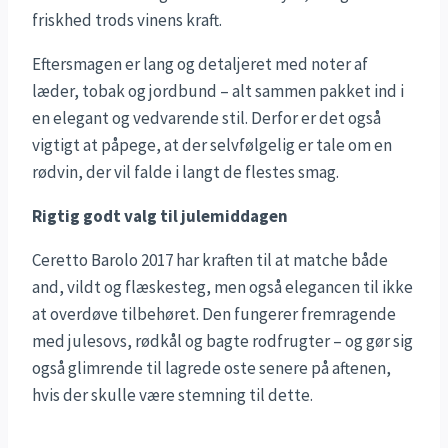
friskhed trods vinens kraft.
Eftersmagen er lang og detaljeret med noter af
læder, tobak og jordbund – alt sammen pakket ind i
en elegant og vedvarende stil. Derfor er det også
vigtigt at påpege, at der selvfølgelig er tale om en
rødvin, der vil falde i langt de flestes smag.
Rigtig godt valg til julemiddagen
Ceretto Barolo 2017 har kraften til at matche både
and, vildt og flæskesteg, men også elegancen til ikke
at overdøve tilbehøret. Den fungerer fremragende
med julesovs, rødkål og bagte rodfrugter – og gør sig
også glimrende til lagrede oste senere på aftenen,
hvis der skulle være stemning til dette.