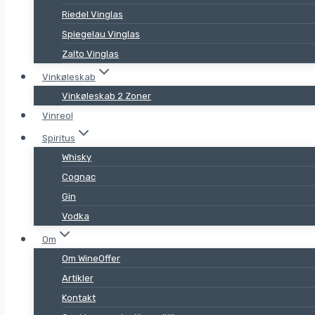
Riedel Vinglas
Spiegelau Vinglas
Zalto Vinglas
Vinkøleskab
Vinkøleskab 2 Zoner
Vinreol
Spiritus
Whisky
Cognac
Gin
Vodka
Om
Om WineOffer
Artikler
Kontakt