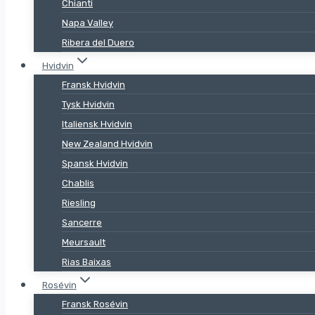
Chianti
Napa Valley
Ribera del Duero
Hvidvin
Fransk Hvidvin
Tysk Hvidvin
Italiensk Hvidvin
New Zealand Hvidvin
Spansk Hvidvin
Chablis
Riesling
Sancerre
Meursault
Rias Baixas
Rosévin
Fransk Rosévin