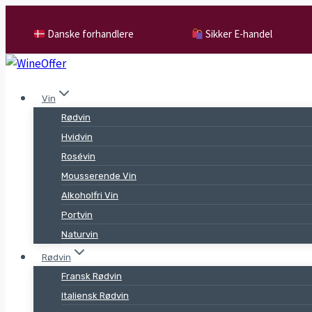
Skip
to
Danske forhandlere
Sikker E-handel
content
Vin
Rødvin
Hvidvin
Rosévin
Mousserende Vin
Alkoholfri Vin
Portvin
Naturvin
Rødvin
Fransk Rødvin
Italiensk Rødvin