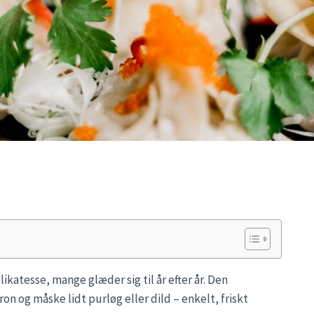
katesse, mange glæder sig til år efter år. Den
on og måske lidt purløg eller dild – enkelt, friskt