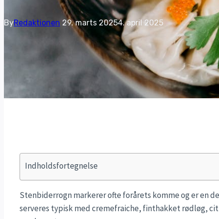
By
Redaktionen
29. marts 2025
4. april 2025
Indholdsfortegnelse
Stenbiderrogn markerer ofte forårets komme og er en deli
serveres typisk med cremefraiche, finthakket rødløg, citr