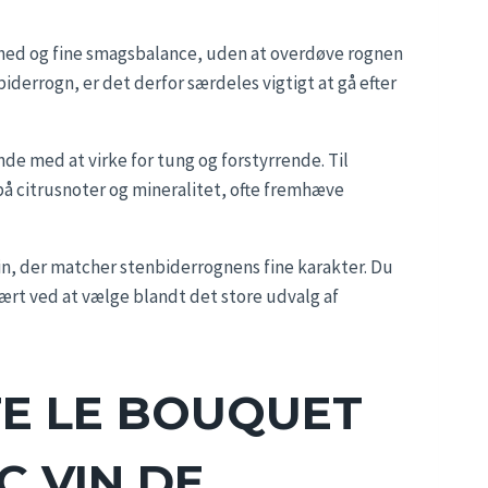
thed og fine smagsbalance, uden at overdøve rognen
biderrogn, er det derfor særdeles vigtigt at gå efter
nde med at virke for tung og forstyrrende. Til
å citrusnoter og mineralitet, ofte fremhæve
 vin, der matcher stenbiderrognens fine karakter. Du
svært ved at vælge blandt det store udvalg af
E LE BOUQUET
 VIN DE