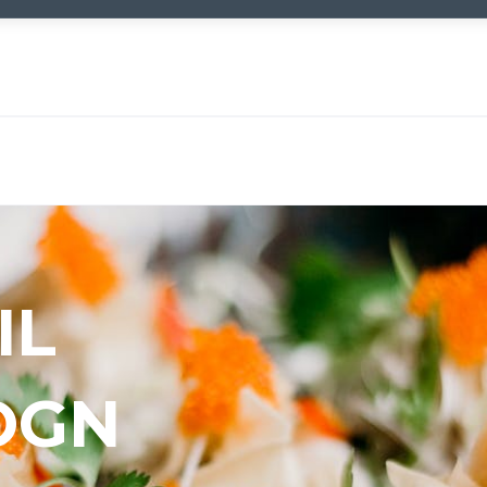
IL
OGN