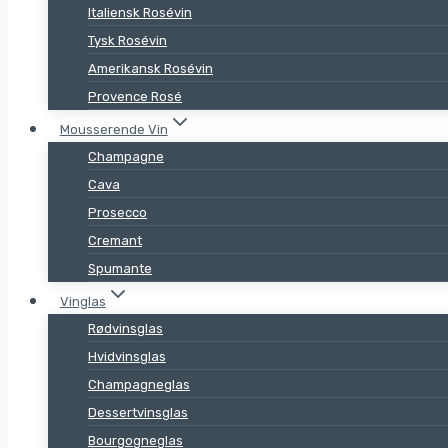
Italiensk Rosévin
Tysk Rosévin
Amerikansk Rosévin
Provence Rosé
Mousserende Vin
Champagne
Cava
Prosecco
Cremant
Spumante
Vinglas
Rødvinsglas
Hvidvinsglas
Champagneglas
Dessertvinsglas
Bourgogneglas