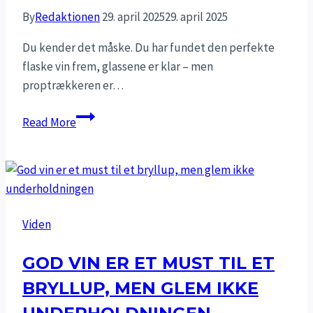
By
Redaktionen
29. april 2025
29. april 2025
Du kender det måske. Du har fundet den perfekte
flaske vin frem, glassene er klar – men
proptrækkeren er…
Hvordan
Read More
åbner
man
en
vin
uden
Viden
proptrækker?
GOD VIN ER ET MUST TIL ET
BRYLLUP, MEN GLEM IKKE