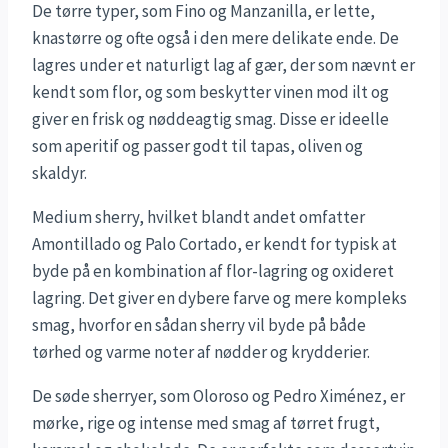
De tørre typer, som Fino og Manzanilla, er lette,
knastørre og ofte også i den mere delikate ende. De
lagres under et naturligt lag af gær, der som nævnt er
kendt som flor, og som beskytter vinen mod ilt og
giver en frisk og nøddeagtig smag. Disse er ideelle
som aperitif og passer godt til tapas, oliven og
skaldyr.
Medium sherry, hvilket blandt andet omfatter
Amontillado og Palo Cortado, er kendt for typisk at
byde på en kombination af flor-lagring og oxideret
lagring. Det giver en dybere farve og mere kompleks
smag, hvorfor en sådan sherry vil byde på både
tørhed og varme noter af nødder og krydderier.
De søde sherryer, som Oloroso og Pedro Ximénez, er
mørke, rige og intense med smag af tørret frugt,