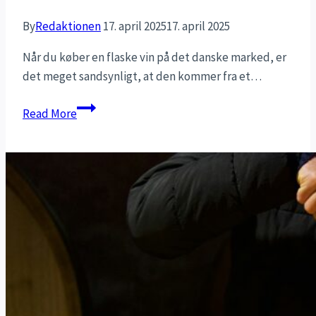
By
Redaktionen
17. april 2025
17. april 2025
Når du køber en flaske vin på det danske marked, er
det meget sandsynligt, at den kommer fra et…
Hvilke
Read More
lande
producerer
mest
vin?