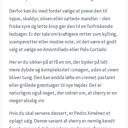
Derfor kan du med fordel vælge at prøve den til
tapas, skaldyr, oliven eller saltede mandler – den
friske syre og lette krop gør den til en forfriskende
ledsager. Er der tale om kraftigere retter som kylling,
svamperetter eller modne oste, vil det være et godt
valg at vælge en Amontillado eller Palo Cortado.
Her er du sikker på at få en vin, der byder på lidt
mere dybde og kompleksitet i smagen, uden at vinen
bliver tung. Den kan endda løfte en cremet pastaret
eller grillede grøntsager til nye højder. Det er
naturligvis også noget, der vidner om, at sherry er en
meget alsidig vin.
Hvis du skal servere dessert, er Pedro Ximénez et
oplagt valg. Denne variant af sherry er nemlig kendt