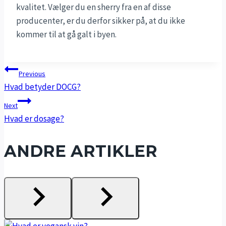
kvalitet. Vælger du en sherry fra en af disse
producenter, er du derfor sikker på, at du ikke
kommer til at gå galt i byen.
INDLÆGSNAVIGATION
Previous
Hvad betyder DOCG?
Next
Hvad er dosage?
ANDRE ARTIKLER