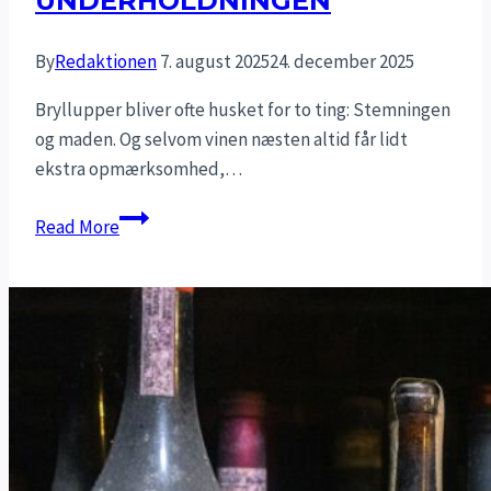
UNDERHOLDNINGEN
By
Redaktionen
7. august 2025
24. december 2025
Bryllupper bliver ofte husket for to ting: Stemningen
og maden. Og selvom vinen næsten altid får lidt
ekstra opmærksomhed,…
God
Read More
vin
er
et
must
til
et
bryllup,
men
glem