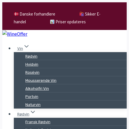
Skip
to
Danske forhandlere
Sikker E-
content
handel
Priser opdateres
Vin
Rødvin
Hvidvin
Rosévin
Mousserende Vin
Alkoholfri Vin
Portvin
Naturvin
Rødvin
Fransk Rødvin