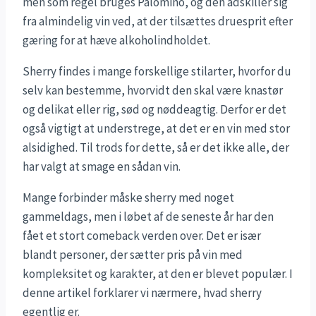
men som regel bruges Palomino, og den adskiller sig
fra almindelig vin ved, at der tilsættes druesprit efter
gæring for at hæve alkoholindholdet.
Sherry findes i mange forskellige stilarter, hvorfor du
selv kan bestemme, hvorvidt den skal være knastør
og delikat eller rig, sød og nøddeagtig. Derfor er det
også vigtigt at understrege, at det er en vin med stor
alsidighed. Til trods for dette, så er det ikke alle, der
har valgt at smage en sådan vin.
Mange forbinder måske sherry med noget
gammeldags, men i løbet af de seneste år har den
fået et stort comeback verden over. Det er især
blandt personer, der sætter pris på vin med
kompleksitet og karakter, at den er blevet populær. I
denne artikel forklarer vi nærmere, hvad sherry
egentlig er.