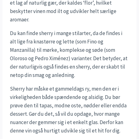
et lag af naturlig gær, der kaldes ‘flor’, hvilket
beskytter vinen mod ilt og udvikler helt særlige
aromaer.
Du kan finde sherry i mange stilarter, da de findes i
alt lige fra knastørre og lette (som Fino og
Manzanilla) til mørke, komplekse og søde (som
Oloroso og Pedro Ximénez) varianter. Det betyder, at
der naturligvis også findes en sherry, der er skabt til
netop din smag og anledning.
Sherry har måske et gammeldags ry, men den er i
virkeligheden både spændende og alsidig. Du bør
prøve den til tapas, modne oste, nødder eller endda
dessert. Gør du det, så vil du opdage, hvor mange
nuancer der gemmer sig i et enkelt glas. Derfor kan
denne vin også hurtigt udvikle sig til et hit for dig.