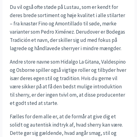
Du vil også ofte støde på Lustau, som er kendt for
deres brede sortiment og høje kvalitet i alle stilarter
– fra knastør Fino og Amontillado til søde, mørke
varianter som Pedro Ximénez. Derudover er Bodegas
Tradición et navn, der skiller sig ud med fokus på
lagrede og håndlavede sherryer i mindre mængder.
Andre store navne som Hidalgo La Gitana, Valdespino
og Osborne spiller også vigtige roller og tilbyder hver
især deres egen stil og tradition. Hvis du gerne vil
være sikker på at få den bedst mulige introduktion
til sherry, er der ingen tvivl om, at disse producenter
et godt sted at starte.
Fælles for dem alle er, at de formår at give dig et
solidt og autentisk indtryk af, hvad sherry kan være.
Dette gør sig gældende, hvad angår smag, stil og