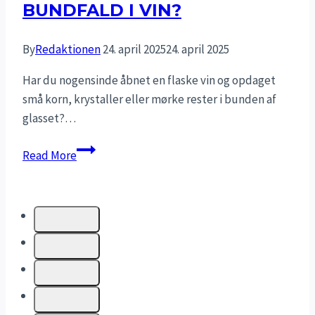
BUNDFALD I VIN?
By
Redaktionen
24. april 2025
24. april 2025
Har du nogensinde åbnet en flaske vin og opdaget
små korn, krystaller eller mørke rester i bunden af
glasset?…
Hvorfor
Read More
kommer
der
bundfald
i
vin?