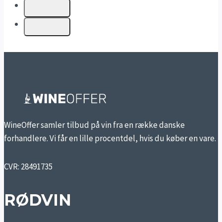
WineOffer samler tilbud på vin fra en række danske
forhandlere. Vi får en lille procentdel, hvis du køber en vare.
CVR: 28491735
RØDVIN