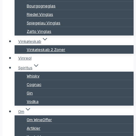
Bourgogneglas
Riedel Vinglas
Spiegelau Vinglas
Zalto Vinglas
Vinkøleskab
Vinkøleskab 2 Zoner
Vinreol
Spiritus
Whisky
Cognac
Gin
Vodka
Om
Om WineOffer
Artikler