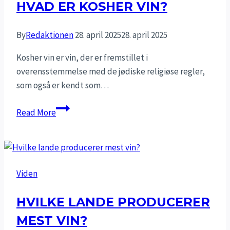
HVAD ER KOSHER VIN?
By
Redaktionen
28. april 2025
28. april 2025
Kosher vin er vin, der er fremstillet i
overensstemmelse med de jødiske religiøse regler,
som også er kendt som…
Hvad
Read More
er
kosher
vin?
Viden
HVILKE LANDE PRODUCERER
MEST VIN?