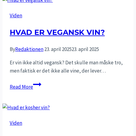
Viden
HVAD ER VEGANSK VIN?
By
Redaktionen
23. april 2025
23. april 2025
Er vin ikke altid vegansk? Det skulle man måske tro,
men faktisk er det ikke alle vine, der lever…
Hvad
Read More
er
vegansk
vin?
Viden