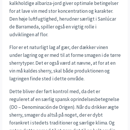
kalkholdige albariza-jord giver optimale betingelser
for at lave vin med stor koncentration og karakter.
Den høje luftfugtighed, herudner særligt i Sanlúcar
de Barrameda, spiller også en vigtig rolle i
udviklingen af flor.
Flor er et naturligt lag af gær, der dækker vinen
under lagring og er med til at forme smagen i de tørre
sherrytyper. Det er også værd at nævne, at for at en
vin må kaldes sherry, skal både produktionen og
lagringen finde sted i dette område.
Dette bliver der ført kontrol med, da det er
reguleret af en særlig spansk oprindelsesbetegnelse
(DO – Denominación de Origen). Når du drikker ægte
sherry, smager du altså på noget, der er dybt
forankret i stedets traditioner og særlige klima. Og